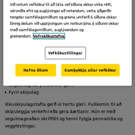
Við notum vefkökur til að láta vefsíðuna okkar virka rétt,
sérsníða efni og auglýsingar að notendum, veita aðgerðir
tengdar samfélagsmiðlum og greina umferð á síðuna okkar.
Einnig deilum við upplýsingum um notkun þína á síðunni okkar
með samfélagsmiðlum, auglýsendum og
greinendum.
Vafrakökustefna
Vefkökustillingar
Hafna öllum
Samþykkja allar vefkökur
Auðvelt að þrífa
Segulmagnað yfirborð úr gleri
Fyrir skipulag
Vikuskipulagstafla gerð úr hertu gleri. Fullkomin til að
skipuleggja verkefni eða gera áætlanir. Hún er með
segulmagnaðan skrifflöt og henni fylgja pennahilla og
veggfestingar.