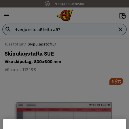
14 daga skilafrestur
Tússtöflur
Skipulagstöflur
Skipulagstafla SUE
Vikuskipulag, 800x600 mm
Vörunr.
:
113133
Nýtt