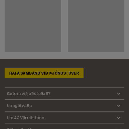
HAFA SAMBAND VIÐ ÞJÓNUSTUVER
Getum við aðstoðað?
Uppgötvaðu
Um AJ Vörulistann