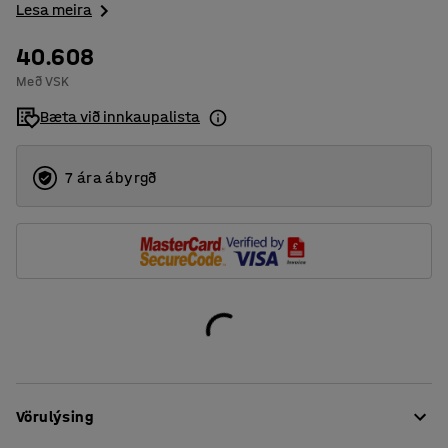
Lesa meira
40.608
Með VSK
Bæta við innkaupalista
7 ára ábyrgð
Vörulýsing