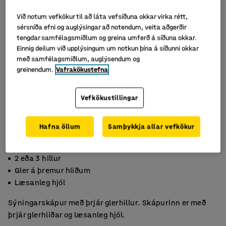
Við notum vefkökur til að láta vefsíðuna okkar virka rétt,
sérsníða efni og auglýsingar að notendum, veita aðgerðir
tengdar samfélagsmiðlum og greina umferð á síðuna okkar.
Einnig deilum við upplýsingum um notkun þína á síðunni okkar
með samfélagsmiðlum, auglýsendum og
greinendum.
Vafrakökustefna
Vefkökustillingar
Hafna öllum
Samþykkja allar vefkökur
2 eða 3 hillur
Gler á þremur hliðum
Læsanleg hjól
Sýningarskápur með þrjár glerhillur. Skápurinn er með
þrjár glerhliðar og læsanleg hjól.