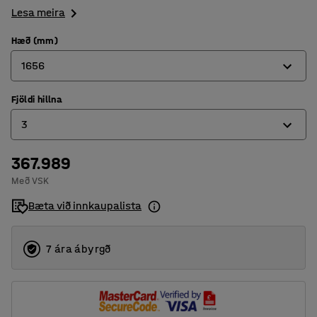
Lesa meira
Hæð (mm)
1656
Fjöldi hillna
1256
3
1656
367.989
2
Með VSK
3
Bæta við innkaupalista
7 ára ábyrgð