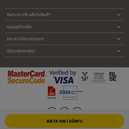
Getum við aðstoðað?
Uppgötvaðu
Um AJ Vörulistann
Söluskilmálar
BÆTA VIÐ Í KÖRFU