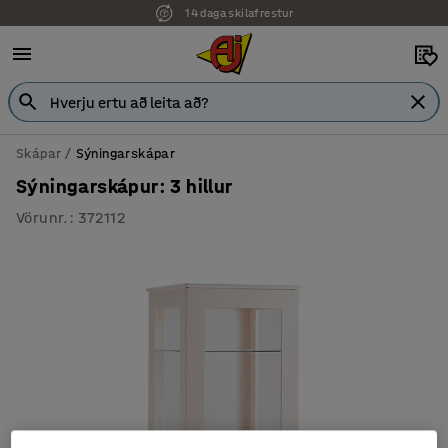
14 daga skilafrestur
7 ára ábyrgð
Skápar
Sýningarskápar
Sýningarskápur: 3 hillur
Vörunr.
:
372112