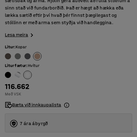
sætisbak og arma. Hjólin gera auðvelt að rúlla stólnum á
sinn stað við fundarborðið. Það er hægt að hækka eða
lækka sætið eftir því hvað þér finnst þægilegast og
stóllinn er með arma sem styðja við handleggina.
Lesa meira
Litur
:
Kopar
Litur fætur
:
Hvítur
116.662
Með VSK
Bæta við innkaupalista
7 ára ábyrgð