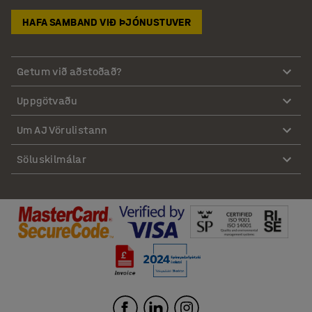
HAFA SAMBAND VIÐ ÞJÓNUSTUVER
Getum við aðstoðað?
Uppgötvaðu
Um AJ Vörulistann
Söluskilmálar