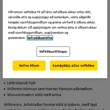
Við notum vefkökur til að láta vefsíðuna okkar virka rétt,
sérsníða efni og auglýsingar að notendum, veita aðgerðir
tengdar samfélagsmiðlum og greina umferð á síðuna okkar.
Einnig deilum við upplýsingum um notkun þína á síðunni okkar
með samfélagsmiðlum, auglýsendum og
greinendum.
Vafrakökustefna
Vefkökustillingar
Hafna öllum
Samþykkja allar vefkökur
Léttrúllandi hjól
Stílhrein hönnun sem hentar flestum aðstæðum
Vinnuvistvænn stóll með arma
Stílhreinn, bólstraður fundarstóll á hjólum, með lágt