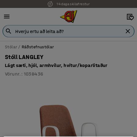
14 daga skilafrestur
7 ára ábyrgð
Stólar
Ráðstefnustólar
Stóll LANGLEY
Lágt sæti, hjól, armhvílur, hvítur/koparlitaður
Vörunr.
:
1038436