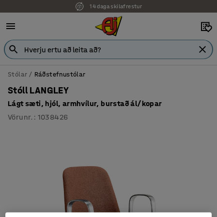
14 daga skilafrestur
7 ára ábyrgð
Stólar
Ráðstefnustólar
Stóll LANGLEY
Lágt sæti, hjól, armhvílur, burstað ál/kopar
Vörunr.
:
1038426