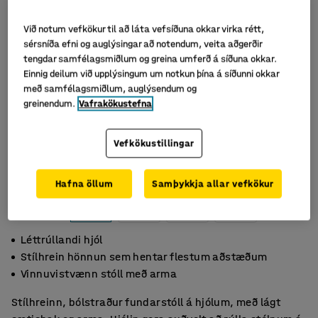
Við notum vefkökur til að láta vefsíðuna okkar virka rétt,
sérsníða efni og auglýsingar að notendum, veita aðgerðir
tengdar samfélagsmiðlum og greina umferð á síðuna okkar.
Einnig deilum við upplýsingum um notkun þína á síðunni okkar
með samfélagsmiðlum, auglýsendum og
greinendum.
Vafrakökustefna
Vefkökustillingar
Hafna öllum
Samþykkja allar vefkökur
Léttrúllandi hjól
Stílhrein hönnun sem hentar flestum aðstæðum
Vinnuvistvænn stóll með arma
Stílhreinn, bólstraður fundarstóll á hjólum, með lágt