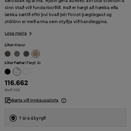
sætisbak og arma. Hjólin gera auðvelt að rúlla stólnum á
sinn stað við fundarborðið. Það er hægt að hækka eða
lækka sætið eftir því hvað þér finnst þægilegast og
stóllinn er með arma sem styðja við handleggina.
Lesa meira
Litur
:
Kopar
Litur fætur
:
Fægt ál
116.662
Með VSK
Bæta við innkaupalista
7 ára ábyrgð