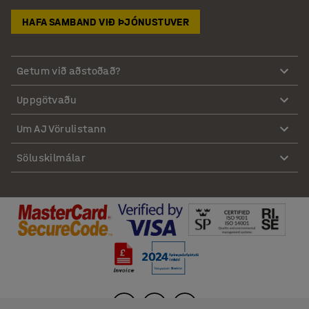
HAFA SAMBAND VIÐ ÞJÓNUSTUVER
Getum við aðstoðað?
Uppgötvaðu
Um AJ Vörulistann
Söluskilmálar