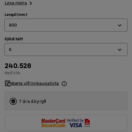
Lesa meira
Lengd (mm)
800
Fjöldi hólf
800
6
1200
240.528
6
Með VSK
9
Bæta við innkaupalista
7 ára ábyrgð