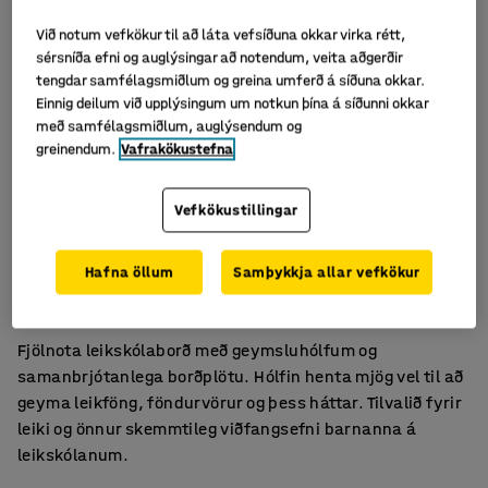
Við notum vefkökur til að láta vefsíðuna okkar virka rétt,
sérsníða efni og auglýsingar að notendum, veita aðgerðir
tengdar samfélagsmiðlum og greina umferð á síðuna okkar.
Einnig deilum við upplýsingum um notkun þína á síðunni okkar
með samfélagsmiðlum, auglýsendum og
greinendum.
Vafrakökustefna
Vefkökustillingar
Með geymsluhólfum
Hafna öllum
Samþykkja allar vefkökur
Gert úr krossviði
Samfellanleg borðplata
Fjölnota leikskólaborð með geymsluhólfum og
samanbrjótanlega borðplötu. Hólfin henta mjög vel til að
geyma leikföng, föndurvörur og þess háttar. Tilvalið fyrir
leiki og önnur skemmtileg viðfangsefni barnanna á
leikskólanum.