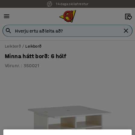
14 daga skilafrestur
Leikborð
Leikborð
Minna hátt borð: 6 hólf
Vörunr.
:
350021