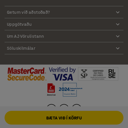
Getum við aðstoðað?
Uppgötvaðu
Um AJ Vörulistann
Söluskilmálar
BÆTA VIÐ Í KÖRFU