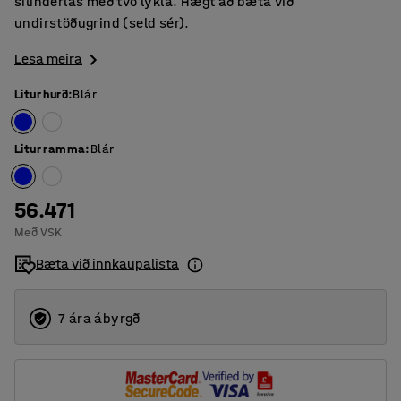
sílinderlás með tvo lykla. Hægt að bæta við
undirstöðugrind (seld sér).
Lesa meira
Litur hurð
:
Blár
Litur ramma
:
Blár
56.471
Með VSK
Bæta við innkaupalista
7 ára ábyrgð