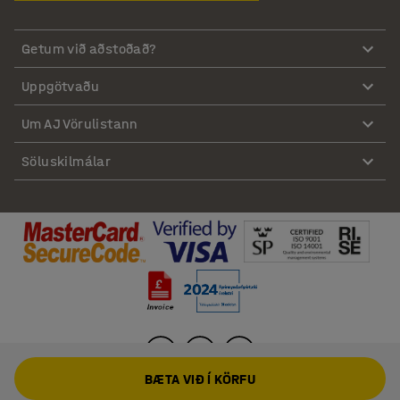
Getum við aðstoðað?
Uppgötvaðu
Um AJ Vörulistann
Söluskilmálar
BÆTA VIÐ Í KÖRFU