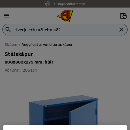
14 daga skilafrestur
Skápar
Veggfestur verkfæraskápur
Stálskápur
800x660x275 mm, blár
Vörunr.
:
205131