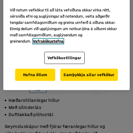
Við notum vefkökur til að láta vefsíðuna okkar virka rétt,
sérsníða efni og auglýsingar að notendum, veita aðgerðir
tengdar samfélagsmiðlum og greina umferð á síðuna okkar.
Einnig deilum við upplýsingum um notkun þína á síðunni okkar
með samfélagsmiðlum, auglýsendum og
greinendum.
Vafrakökustefna
Vefkökustillingar
Hafna öllum
Samþykkja allar vefkökur
Hæðarstillanlegar hillur
Með sílinderlás
Duftlakkað plötustál
Geymsluskápur með fjórar færanlegar hillur og