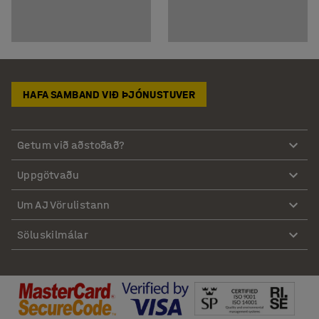
HAFA SAMBAND VIÐ ÞJÓNUSTUVER
Getum við aðstoðað?
Uppgötvaðu
Um AJ Vörulistann
Söluskilmálar