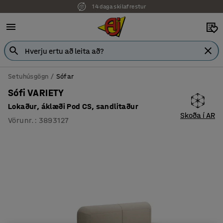
14 daga skilafrestur
7 ára ábyrgð
Setuhúsgögn
Sófar
Sófi VARIETY
Lokaður, áklæði Pod CS, sandlitaður
Skoða í AR
Vörunr.
:
3893127