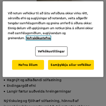
Við notum vefkökur til að láta vefsíðuna okkar virka rétt,
sérsníða efni og auglýsingar að notendum, veita aðgerðir
tengdar samfélagsmiðlum og greina umferð á síðuna okkar.
Einnig deilum við upplýsingum um notkun þína á síðunni okkar
með samfélagsmiðlum, auglýsendum og
greinendum.
Vafrakökustefna
Vefkökustillingar
Hafna öllum
Samþykkja allar vefkökur
Hagnýt og aðlaðandi sófaeining
Endingargóð efni
Langir fætur auðvelda hreingerningar
Nýtískuleg og fjölhæf sófaeining, hönnuð af