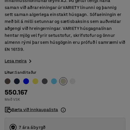
innanhússhönnunarteymi AJ. Þú getur tengt hana
saman við aðrar einingar úr VARIETY línunni og þannig
sett saman algerlega einstakt húsgagn. Sófaeiningin er
með bil á milli setunnar og sætisbaksins sem auðveldar
aðgengi við hreingerningar. VARIETY húsgagnalínan
hentar mjög vel fyrir setustofur, skrifstofur og önnur
almenn rými þar sem húsgögnin eru prófuð í samræmi við
EN 16139.
Lesa meira
Litur
:
Sandlitaður
550.167
Með VSK
Bæta við innkaupalista
7 ára ábyrgð