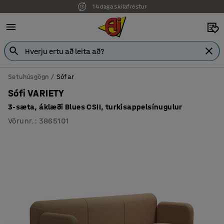
14 daga skilafrestur
Setuhúsgögn
Sófar
Sófi VARIETY
3-sæta, áklæði Blues CSII, turkisappelsínugulur
Vörunr.
:
3865101