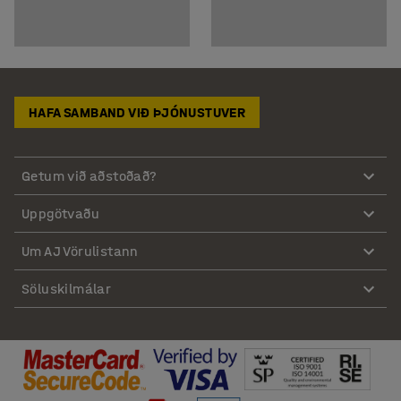
HAFA SAMBAND VIÐ ÞJÓNUSTUVER
Getum við aðstoðað?
Uppgötvaðu
Um AJ Vörulistann
Söluskilmálar