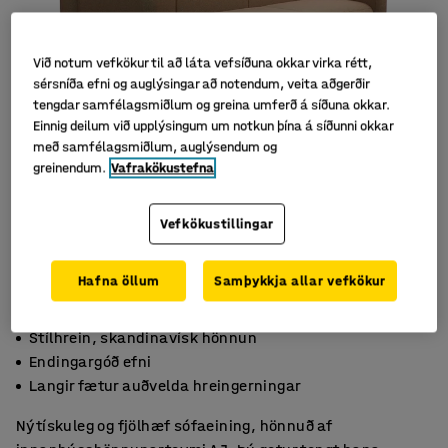
Við notum vefkökur til að láta vefsíðuna okkar virka rétt,
sérsníða efni og auglýsingar að notendum, veita aðgerðir
tengdar samfélagsmiðlum og greina umferð á síðuna okkar.
Einnig deilum við upplýsingum um notkun þína á síðunni okkar
með samfélagsmiðlum, auglýsendum og
greinendum.
Vafrakökustefna
Vefkökustillingar
Hafna öllum
Samþykkja allar vefkökur
Stílhrein, skandinavísk hönnun
Endingargóð efni
Langir fætur auðvelda hreingerningar
Nýtískuleg og fjölhæf sófaeining, hönnuð af