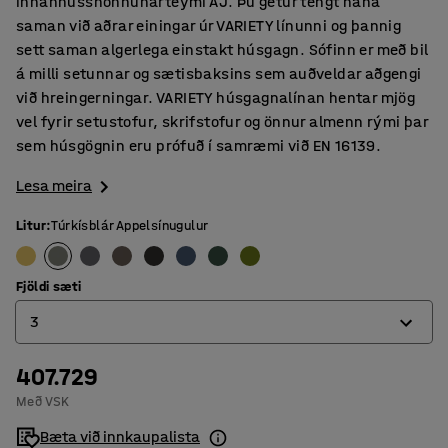
innanhússhönnunarteymi AJ. Þú getur tengt hana
saman við aðrar einingar úr VARIETY línunni og þannig
sett saman algerlega einstakt húsgagn. Sófinn er með bil
á milli setunnar og sætisbaksins sem auðveldar aðgengi
við hreingerningar. VARIETY húsgagnalínan hentar mjög
vel fyrir setustofur, skrifstofur og önnur almenn rými þar
sem húsgögnin eru prófuð í samræmi við EN 16139.
Lesa meira
Litur
:
Túrkísblár Appelsínugulur
Fjöldi sæti
3
407.729
2
Með VSK
3
Bæta við innkaupalista