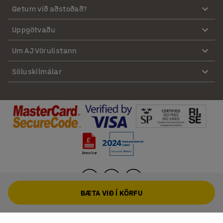
Getum við aðstoðað?
Uppgötvaðu
Um AJ Vörulistann
Söluskilmálar
BÆTA VIÐ Í KÖRFU