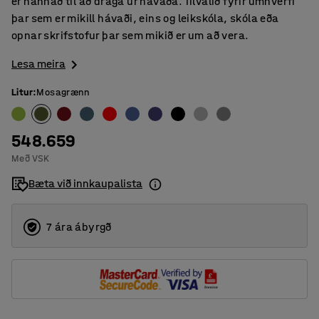
er hannað til að draga úr hávaða. Tilvalið fyrir umhverfi
þar sem er mikill hávaði, eins og leikskóla, skóla eða
opnar skrifstofur þar sem mikið er um að vera.
Lesa meira
Litur
:
Mosagrænn
548.659
Með VSK
Bæta við innkaupalista
7 ára ábyrgð