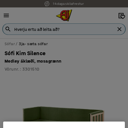
14 daga skilafrestur
Sófar
3ja- sæta sófar
Sófi Kim Silence
Medley áklæði, mosagrænn
Vörunr.
:
3301510