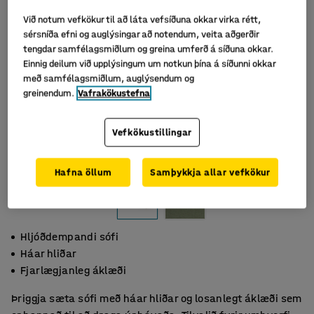
Við notum vefkökur til að láta vefsíðuna okkar virka rétt,
sérsníða efni og auglýsingar að notendum, veita aðgerðir
tengdar samfélagsmiðlum og greina umferð á síðuna okkar.
Einnig deilum við upplýsingum um notkun þína á síðunni okkar
með samfélagsmiðlum, auglýsendum og
greinendum.
Vafrakökustefna
Vefkökustillingar
Hafna öllum
Samþykkja allar vefkökur
Hljóðdempandi sófi
Háar hliðar
Fjarlægjanleg áklæði
Þriggja sæta sófi með háar hliðar og losanlegt áklæði sem