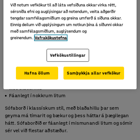
Við notum vefkökur til að láta vefsíðuna okkar virka rétt,
sérsníða efni og auglýsingar að notendum, veita aðgerðir
tengdar samfélagsmiðlum og greina umferð á síðuna okkar.
Einnig deilum við upplýsingum um notkun þína á síðunni okkar
með samfélagsmiðlum, auglýsendum og
greinendum.
Vafrakökustefna
Vefkökustillingar
Hafna öllum
Samþykkja allar vefkökur
Sígild hönnun
Með blaðahillu
Fáanlegt í nokkrum litum
Sófaborð í klassískum stíl, með blaðahillu þar sem
geyma má tímarit og bækur og þess háttar á þægilegan
hátt. Sófaborðið er fáanlegt í mismunandi litum og sómir
sér vel við flestar aðstæður.