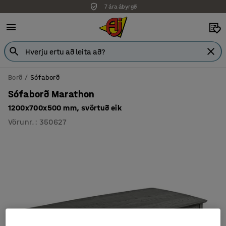
7 ára ábyrgð
Borð
Sófaborð
Sófaborð Marathon
1200x700x500 mm, svörtuð eik
Vörunr.
:
350627