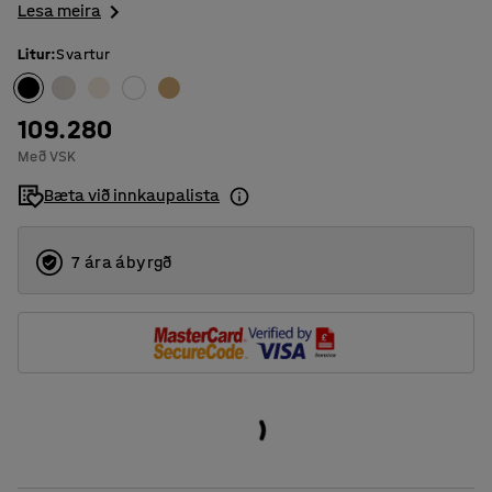
Lesa meira
Litur
:
Svartur
109.280
Með VSK
Bæta við innkaupalista
7 ára ábyrgð