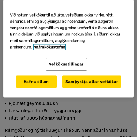
Við notum vefkökur til að láta vefsíðuna okkar virka rétt,
sérsníða efni og auglýsingar að notendum, veita aðgerðir
tengdar samfélagsmiðlum og greina umferð á síðuna okkar.
Einnig deilum við upplýsingum um notkun þína á síðunni okkar
með samfélagsmiðlum, auglýsendum og
greinendum.
Vafrakökustefna
Vefkökustillingar
Hafna öllum
Samþykkja allar vefkökur
Fjölhæf geymslulausn
Læsanlegar hurðir tryggja öryggi
Hluti af QBUS húsgagnalínunni
Rúmgóður og nýtískulegur skápur, hannaður innanhúss