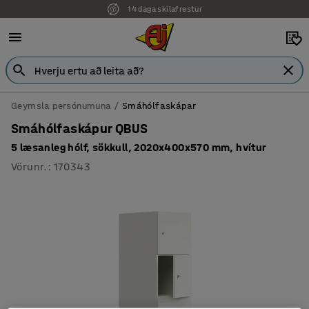
14 daga skilafrestur
Geymsla persónumuna
Smáhólfaskápar
Smáhólfaskápur QBUS
5 læsanleg hólf, sökkull, 2020x400x570 mm, hvítur
Vörunr.
:
170343