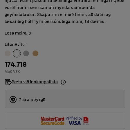
hjá AJ. Hann passar fullkomlega við aðrar einingar í QBUS
vörulínunni sem saman mynda samræmda
geymslulausn. Skápurinn er með fimm, aðskilin og
læsanleg hólf fyrir persónulega muni, til dæmis.
Lesa meira
Litur
:
Hvítur
174.718
Með VSK
Bæta við innkaupalista
7 ára ábyrgð