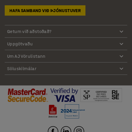
HAFA SAMBAND VIÐ ÞJÓNUSTUVER
Getum við aðstoðað?
Uppgötvaðu
Um AJ Vörulistann
Söluskilmálar