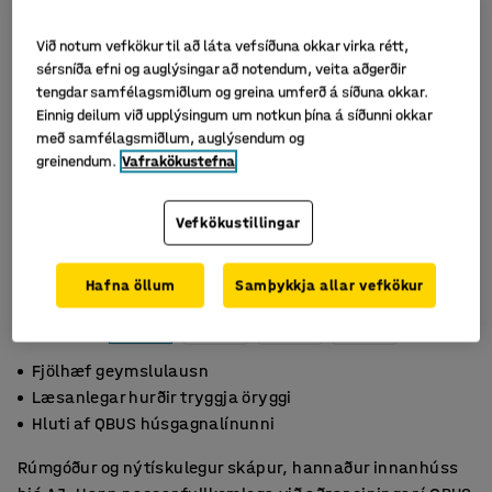
Við notum vefkökur til að láta vefsíðuna okkar virka rétt,
sérsníða efni og auglýsingar að notendum, veita aðgerðir
tengdar samfélagsmiðlum og greina umferð á síðuna okkar.
Einnig deilum við upplýsingum um notkun þína á síðunni okkar
með samfélagsmiðlum, auglýsendum og
greinendum.
Vafrakökustefna
Vefkökustillingar
Hafna öllum
Samþykkja allar vefkökur
Fjölhæf geymslulausn
Læsanlegar hurðir tryggja öryggi
Hluti af QBUS húsgagnalínunni
Rúmgóður og nýtískulegur skápur, hannaður innanhúss