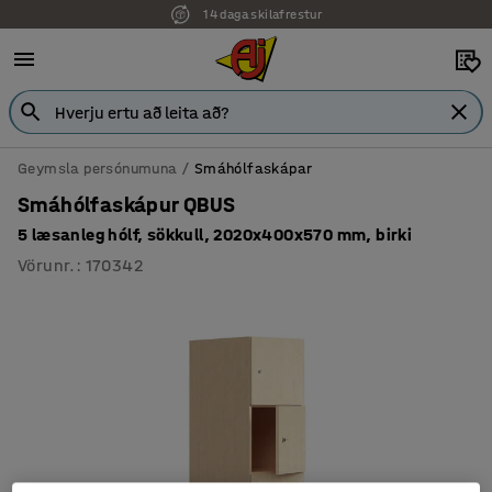
14 daga skilafrestur
Geymsla persónumuna
Smáhólfaskápar
Smáhólfaskápur QBUS
5 læsanleg hólf, sökkull, 2020x400x570 mm, birki
Vörunr.
:
170342