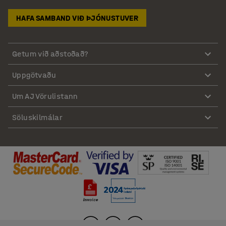
HAFA SAMBAND VIÐ ÞJÓNUSTUVER
Getum við aðstoðað?
Uppgötvaðu
Um AJ Vörulistann
Söluskilmálar