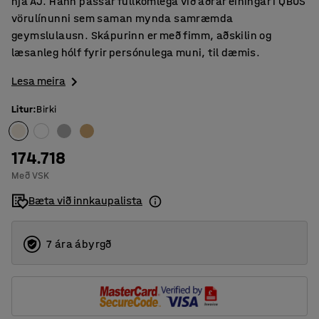
hjá AJ. Hann passar fullkomlega við aðrar einingar í QBUS
vörulínunni sem saman mynda samræmda
geymslulausn. Skápurinn er með fimm, aðskilin og
læsanleg hólf fyrir persónulega muni, til dæmis.
Lesa meira
Litur
:
Birki
174.718
Með VSK
Bæta við innkaupalista
7 ára ábyrgð