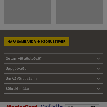
HAFA SAMBAND VIÐ ÞJÓNUSTUVER
Getum við aðstoðað?
Uppgötvaðu
Um AJ Vörulistann
Söluskilmálar