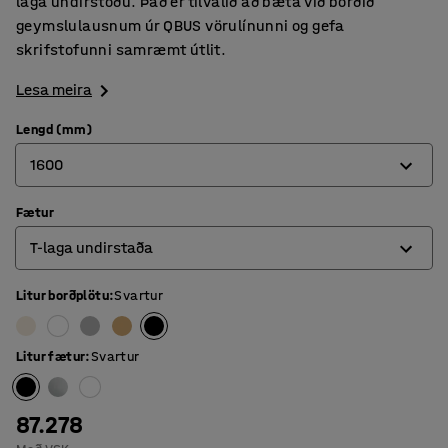
laga undirstöðu. Það er tilvalið að bæta við borðið
geymslulausnum úr QBUS vörulínunni og gefa
skrifstofunni samræmt útlit.
Lesa meira
Lengd (mm)
1600
Fætur
800
T-laga undirstaða
1200
1400
Litur borðplötu
:
Svartur
4 fætur
1600
O laga grind
Litur fætur
:
Svartur
1800
T-laga undirstaða
87.278