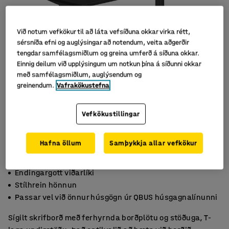
Við notum vefkökur til að láta vefsíðuna okkar virka rétt,
sérsníða efni og auglýsingar að notendum, veita aðgerðir
tengdar samfélagsmiðlum og greina umferð á síðuna okkar.
Einnig deilum við upplýsingum um notkun þína á síðunni okkar
með samfélagsmiðlum, auglýsendum og
greinendum.
Vafrakökustefna
Vefkökustillingar
Hafna öllum
Samþykkja allar vefkökur
Endingargott viðarlíki
Stílhrein hönnun
Passar vel við önnur húsgögn úr QBUS húsgagnalínunni
Sígilt skrifborð með ferhyrnda borðplötu og stöðuga, T-