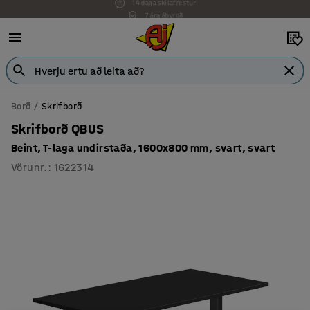
7 ára ábyrgð
Borð
Skrifborð
Skrifborð QBUS
Beint, T-laga undirstaða, 1600x800 mm, svart, svart
Vörunr.
:
1622314