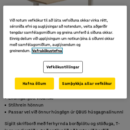
Við notum vefkökur til að láta vefsíðuna okkar virka rétt,
sérsníða efni og auglýsingar að notendum, veita aðgerðir
tengdar samfélagsmiðlum og greina umferð á síðuna okkar.
Einnig deilum við upplýsingum um notkun þína á síðunni okkar
með samfélagsmiðlum, auglýsendum og
greinendum.
Vafrakökustefna
Vefkökustillingar
Hafna öllum
Samþykkja allar vefkökur
Endingargott viðarlíki
Stílhrein hönnun
Passar vel við önnur húsgögn úr QBUS húsgagnalínunni
Sígilt skrifborð með ferhyrnda borðplötu og stöðuga, T-