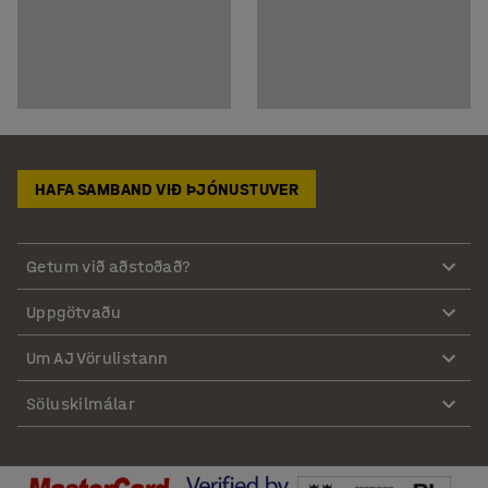
HAFA SAMBAND VIÐ ÞJÓNUSTUVER
Getum við aðstoðað?
Uppgötvaðu
Um AJ Vörulistann
Söluskilmálar