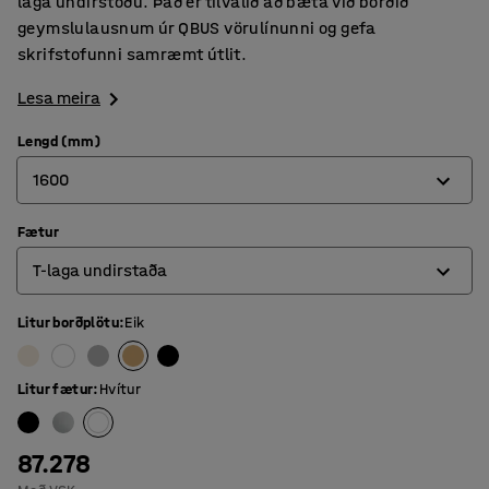
laga undirstöðu. Það er tilvalið að bæta við borðið
geymslulausnum úr QBUS vörulínunni og gefa
skrifstofunni samræmt útlit.
Lesa meira
Lengd (mm)
1600
Fætur
800
T-laga undirstaða
1200
1400
Litur borðplötu
:
Eik
4 fætur
1600
O laga grind
Litur fætur
:
Hvítur
1800
T-laga undirstaða
87.278