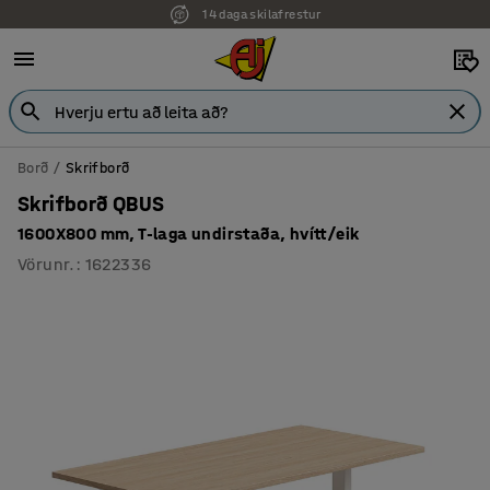
14 daga skilafrestur
Borð
Skrifborð
Skrifborð QBUS
1600X800 mm, T-laga undirstaða, hvítt/eik
Vörunr.
:
1622336