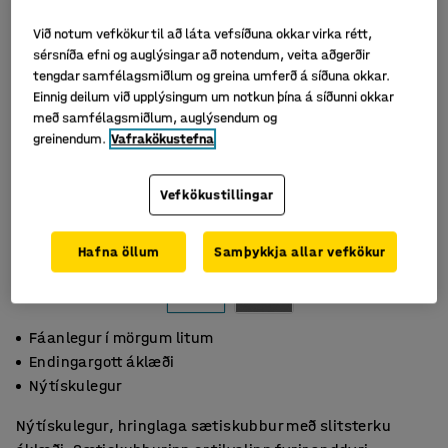
Við notum vefkökur til að láta vefsíðuna okkar virka rétt,
sérsníða efni og auglýsingar að notendum, veita aðgerðir
tengdar samfélagsmiðlum og greina umferð á síðuna okkar.
Einnig deilum við upplýsingum um notkun þína á síðunni okkar
með samfélagsmiðlum, auglýsendum og
greinendum.
Vafrakökustefna
Vefkökustillingar
Hafna öllum
Samþykkja allar vefkökur
Fáanlegur í mörgum litum
Endingargott áklæði
Nýtískulegur
Nýtískulegur, hringlaga sætiskubbur með slitsterku