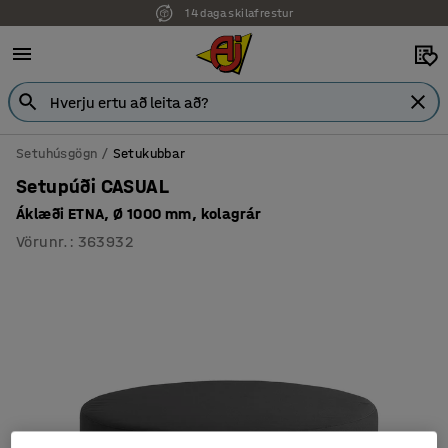
14 daga skilafrestur
7 ára ábyrgð
Setuhúsgögn
Setukubbar
Setupúði CASUAL
Áklæði ETNA, Ø 1000 mm, kolagrár
Vörunr.
:
363932