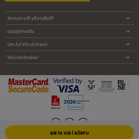
Getum við aðstoðað?
Uppgötvaðu
Um AJ Vörulistann
Söluskilmálar
BÆTA VIÐ Í KÖRFU