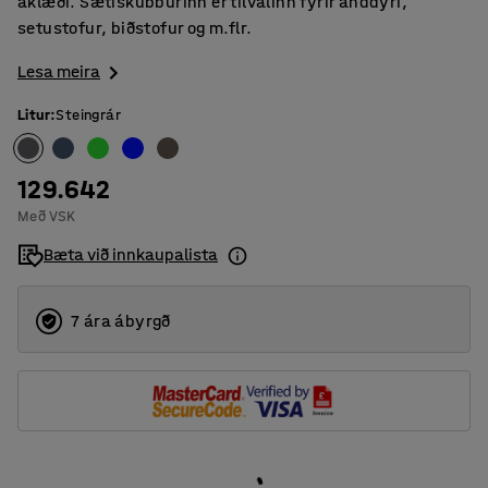
áklæði. Sætiskubburinn er tilvalinn fyrir anddyri,
setustofur, biðstofur og m.flr.
Lesa meira
Litur
:
Steingrár
129.642
Með VSK
Bæta við innkaupalista
7 ára ábyrgð