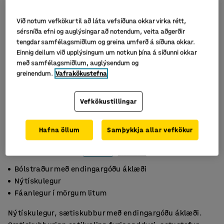
Við notum vefkökur til að láta vefsíðuna okkar virka rétt,
sérsníða efni og auglýsingar að notendum, veita aðgerðir
tengdar samfélagsmiðlum og greina umferð á síðuna okkar.
Einnig deilum við upplýsingum um notkun þína á síðunni okkar
með samfélagsmiðlum, auglýsendum og
greinendum.
Vafrakökustefna
Vefkökustillingar
Hafna öllum
Samþykkja allar vefkökur
Bólstraður með endingargóðu áklæði
Nýtískulegur
Fáanlegur í mörgum litum
Nýtískulegur, sætiskubbur með endingargóðu áklæði.