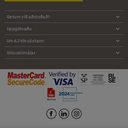
Getum við aðstoðað?
Uppgötvaðu
Um AJ Vörulistann
Söluskilmálar