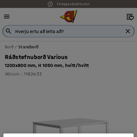
14 daga skilafrestur
Borð
Standborð
Ráðstefnuborð Various
1200x800 mm, H 1050 mm, hvítt/hvítt
Vörunr.
:
1182433