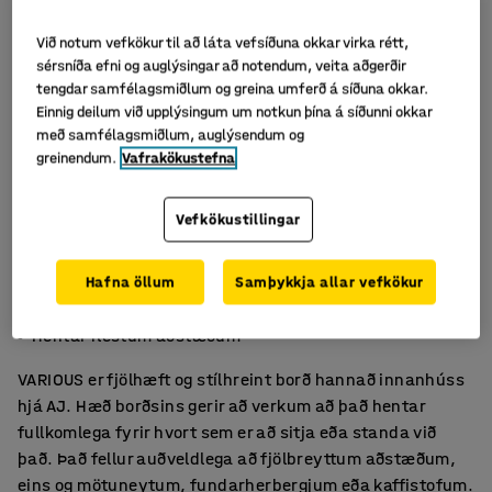
Við notum vefkökur til að láta vefsíðuna okkar virka rétt,
sérsníða efni og auglýsingar að notendum, veita aðgerðir
tengdar samfélagsmiðlum og greina umferð á síðuna okkar.
Einnig deilum við upplýsingum um notkun þína á síðunni okkar
með samfélagsmiðlum, auglýsendum og
greinendum.
Vafrakökustefna
Vefkökustillingar
Hægt að sitja eða standa við borðið
Hafna öllum
Samþykkja allar vefkökur
Fyrir fundi, vinnu- eða kaffitíma
Hentar flestum aðstæðum
VARIOUS er fjölhæft og stílhreint borð hannað innanhúss
hjá AJ. Hæð borðsins gerir að verkum að það hentar
fullkomlega fyrir hvort sem er að sitja eða standa við
það. Það fellur auðveldlega að fjölbreyttum aðstæðum,
eins og mötuneytum, fundarherbergjum eða kaffistofum.