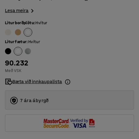
Lesa meira
Litur borðplötu
:
Hvítur
Litur fætur
:
Hvítur
90.232
Með VSK
Bæta við innkaupalista
7 ára ábyrgð