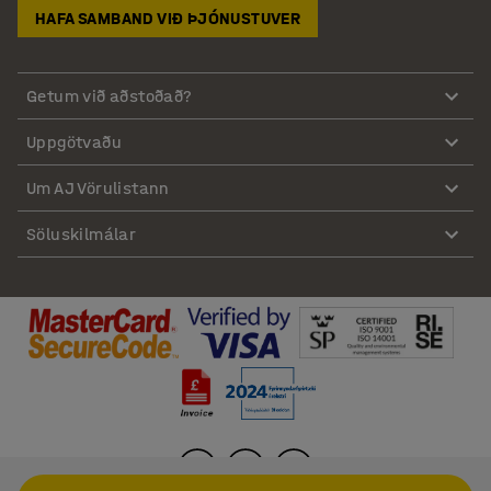
HAFA SAMBAND VIÐ ÞJÓNUSTUVER
Getum við aðstoðað?
Uppgötvaðu
Um AJ Vörulistann
Söluskilmálar