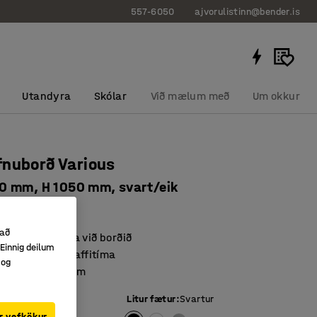
557-6050
ajvorulistinn@bender.is
Utandyra
Skólar
Við mælum með
Um okkur
nuborð Various
 mm, H 1050 mm, svart/eik
82416
 að
itja eða standa við borðið
Einnig deilum
di, vinnu- eða kaffitíma
 og
lestum aðstæðum
tu
:
Eik
Litur fætur
:
Svartur
r vefkökur