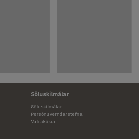
Söluskilmálar
Söluskilmálar
Persónuverndarstefna
Vafrakökur