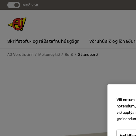
Með VSK
Skrifstofu- og ráðstefnuhúsgögn
Vöruhúsið og iðnaður
AJ Vörulistinn
Mötuneytið
Borð
Standborð
Við notum 
notendum, 
við upplý
greinendu
Vefköku