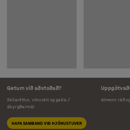
Getum við aðstoðað?
Uppgötvað
Skilaréttur, vöruskil og galla-/
Almenn ráð o
ábyrgðarmál
HAFA SAMBAND VIÐ ÞJÓNUSTUVER