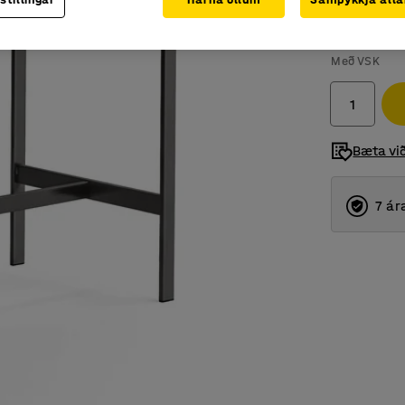
90.232
Með VSK
Bæta vi
7 ár