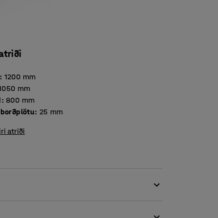
atriði
:
1200
mm
1050
mm
d
:
800
mm
Þykkt borðplötu
:
25
mm
iri atriði
stílhreina yfirbragðið. Þetta borð fæst
um. Það sómir sér vel í flestum rýmum og