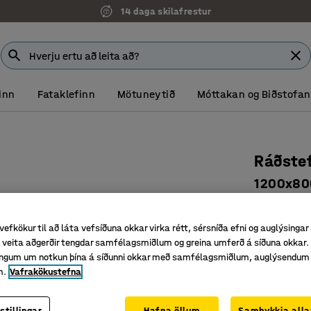
14 daga skilafrestur
inn
Fataklefinn
Mötuneytið
Móttakan og Biðstofan
Ráðstef
1200x800
Vörunr.
:
11
vefkökur til að láta vefsíðuna okkar virka rétt, sérsníða efni og auglýsingar
Hægt að s
veita aðgerðir tengdar samfélagsmiðlum og greina umferð á síðuna okkar. 
Fyrir fun
singum um notkun þína á síðunni okkar með samfélagsmiðlum, auglýsendum
Hentar f
m.
Vafrakökustefna
Litur borðplö
stillingar
Hafna öllum
Samþykkja alla