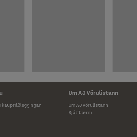
u
Um AJ Vörulistann
g kaupráðleggingar
Um AJ Vörulistann
Sjálfbærni