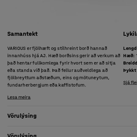
Samantekt
Lykil
VARIOUS er fjölhæft og stílhreint borð hannað
Lengd
innanhúss hjá AJ. Hæð borðsins gerir að verkum að
Hæð
:
það hentar fullkomlega fyrir hvort sem er að sitja
Breid
eða standa við það. Það fellur auðveldlega að
fjölbreyttum aðstæðum, eins og mötuneytum,
Sjá fle
fundarherbergjum eða kaffistofum.
Lesa meira
Vörulýsing
Innréttaðu vinnustaðinn þannig að hvert rými er með sama 
Vörulýsing
aðeins hjá AJ þar sem það er hannað af okkar eigin hönnuð