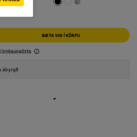
BÆTA VIÐ Í KÖRFU
ð innkaupalista
a ábyrgð