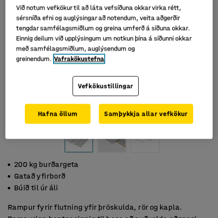
Við notum vefkökur til að láta vefsíðuna okkar virka rétt,
sérsníða efni og auglýsingar að notendum, veita aðgerðir
tengdar samfélagsmiðlum og greina umferð á síðuna okkar.
Einnig deilum við upplýsingum um notkun þína á síðunni okkar
með samfélagsmiðlum, auglýsendum og
greinendum.
Vafrakökustefna
Vefkökustillingar
Hafna öllum
Samþykkja allar vefkökur
200 kg burðargeta
Gatað yfirborð
Búið til úr áli
Rampur fyrir flutning yfir þröskulda, rör og kapla.