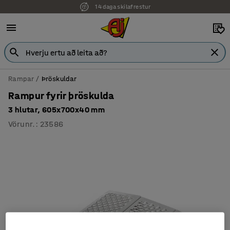
14 daga skilafrestur
Rampar
Þröskuldar
Rampur fyrir þröskulda
3 hlutar, 605x700x40 mm
Vörunr.
:
23586