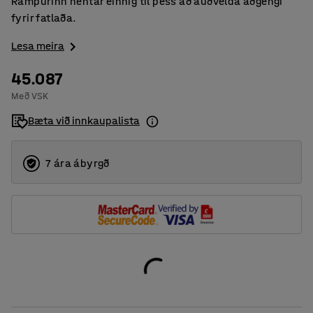
Rampurinn hentar einnig til þess að auðvelda aðgengi
fyrir fatlaða.
Lesa meira
45.087
Með VSK
Bæta við innkaupalista
7 ára ábyrgð