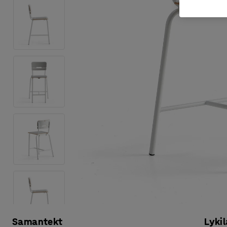
Samantekt
Lykil