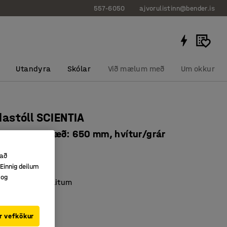
557-6050
ajvorulistinn@bender.is
Utandyra
Skólar
Við mælum með
Um okkur
astóll SCIENTIA
x390 mm, hæð: 650 mm, hvítur/grár
8109
 að
Einnig deilum
að viðarlíki
 og
 í mismunandi litum
önnun
r vefkökur