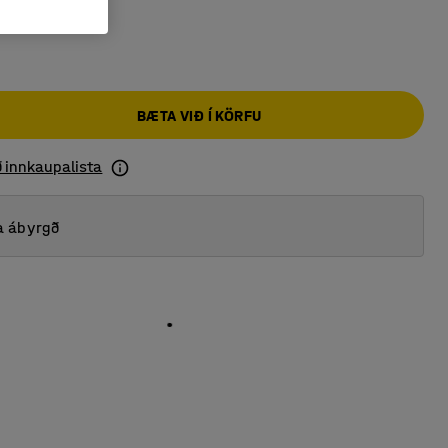
BÆTA VIÐ Í KÖRFU
ð innkaupalista
a ábyrgð