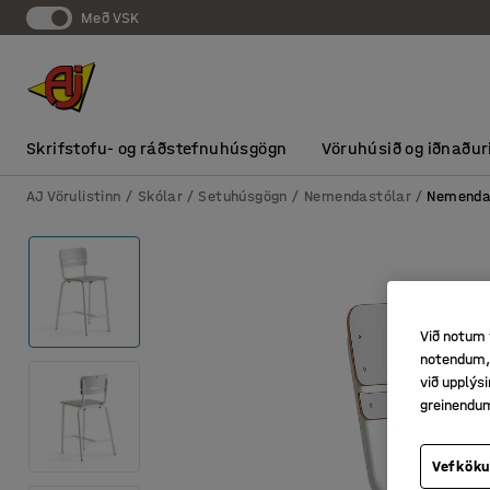
Með VSK
Skrifstofu- og ráðstefnuhúsgögn
Vöruhúsið og iðnaður
AJ Vörulistinn
Skólar
Setuhúsgögn
Nemendastólar
Nemenda
Við notum 
notendum, 
við upplý
greinendu
Vefköku