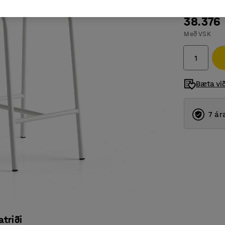
38.376
Með VSK
Bæta vi
7 ár
atriði