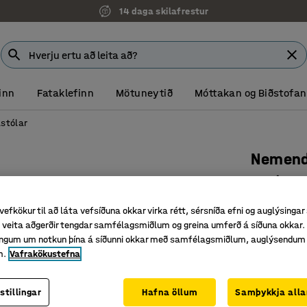
14 daga skilafrestur
inn
Fataklefinn
Mötuneytið
Móttakan og Biðstofan
stólar
Nemend
Sæti 390
Vörunr.
:
36
vefkökur til að láta vefsíðuna okkar virka rétt, sérsníða efni og auglýsingar
veita aðgerðir tengdar samfélagsmiðlum og greina umferð á síðuna okkar. 
Harðpress
singum um notkun þína á síðunni okkar með samfélagsmiðlum, auglýsendum
Fáanlegir
m.
Vafrakökustefna
Sígild h
Litur
:
Grár
stillingar
Hafna öllum
Samþykkja alla