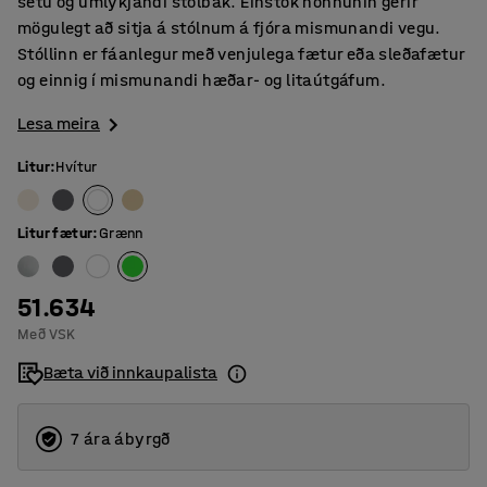
setu og umlykjandi stólbak. Einstök hönnunin gerir
mögulegt að sitja á stólnum á fjóra mismunandi vegu.
Stóllinn er fáanlegur með venjulega fætur eða sleðafætur
og einnig í mismunandi hæðar- og litaútgáfum.
Lesa meira
Litur
:
Hvítur
Litur fætur
:
Grænn
51.634
Með VSK
Bæta við innkaupalista
7 ára ábyrgð