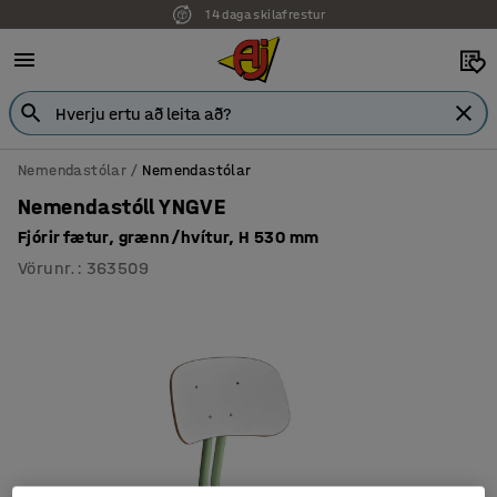
14 daga skilafrestur
7 ára ábyrgð
Nemendastólar
Nemendastólar
Nemendastóll YNGVE
Fjórir fætur, grænn/hvítur, H 530 mm
Vörunr.
:
363509