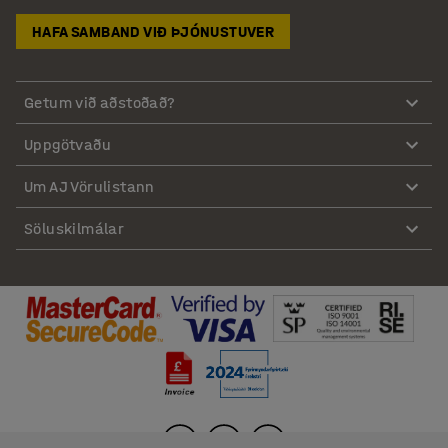
HAFA SAMBAND VIÐ ÞJÓNUSTUVER
Getum við aðstoðað?
Uppgötvaðu
Um AJ Vörulistann
Söluskilmálar