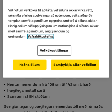
Við notum vefkökur til að láta vefsíðuna okkar virka rétt,
sérsníða efni og auglýsingar að notendum, veita aðgerðir
tengdar samfélagsmiðlum og greina umferð á síðuna okkar.
Einnig deilum við upplýsingum um notkun þína á síðunni okkar
með samfélagsmiðlum, auglýsendum og
greinendum.
Vafrakökustefna
Vefkökustillingar
Hafna öllum
Samþykkja allar vefkökur
Hentar nemendum frá 108 sm til 142 sm á hæð
Þægilega mótað sæti
Samræmist EN stöðlum
Sveigjanlegur og þægilegur nemendastóll með rúnnaða