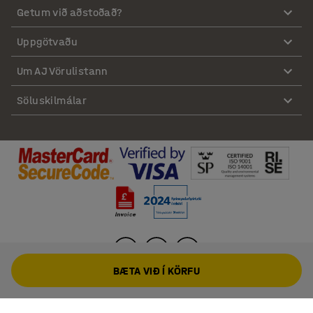
Getum við aðstoðað?
Uppgötvaðu
Um AJ Vörulistann
Söluskilmálar
BÆTA VIÐ Í KÖRFU