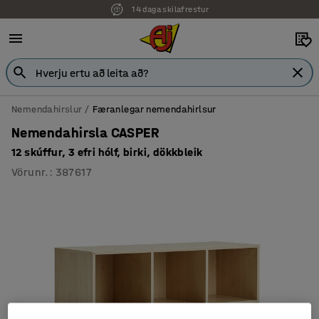
14 daga skilafrestur
7 ára ábyrgð
Nemendahirslur
Færanlegar nemendahirlsur
Nemendahirsla CASPER
12 skúffur, 3 efri hólf, birki, dökkbleik
Vörunr.
:
387617