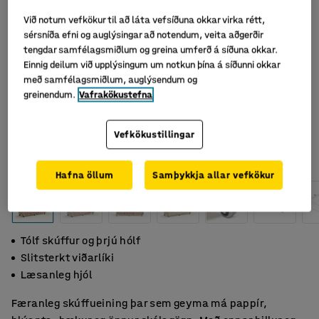
Við notum vefkökur til að láta vefsíðuna okkar virka rétt,
sérsníða efni og auglýsingar að notendum, veita aðgerðir
tengdar samfélagsmiðlum og greina umferð á síðuna okkar.
Einnig deilum við upplýsingum um notkun þína á síðunni okkar
með samfélagsmiðlum, auglýsendum og
greinendum.
Vafrakökustefna
Vefkökustillingar
Hafna öllum
Samþykkja allar vefkökur
Tólf skúffur og þrjú hólf
Slitsterkt viðarlíki
Læsanleg hjól
Færanleg skúffueining þar sem geyma má pappír,