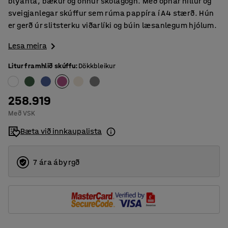
blýanta, bækur og önnur skólagögn. Með opnar hillur og
sveigjanlegar skúffur sem rúma pappíra í A4 stærð. Hún
er gerð úr slitsterku viðarlíki og búin læsanlegum hjólum.
Lesa meira
Litur framhlið skúffu
:
Dökkbleikur
258.919
Með VSK
Bæta við innkaupalista
7 ára ábyrgð