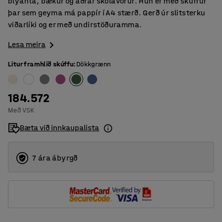
blýanta, bækur og aðrar skólavörur. Hún er með skúffur
þar sem geyma má pappír í A4 stærð. Gerð úr slitsterku
viðarlíki og er með undirstöðuramma.
Lesa meira
Litur framhlið skúffu
:
Dökkgrænn
184.572
Með VSK
Bæta við innkaupalista
7 ára ábyrgð