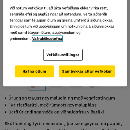
Við notum vefkökur til að láta vefsíðuna okkar virka rétt,
sérsníða efni og auglýsingar að notendum, veita aðgerðir
tengdar samfélagsmiðlum og greina umferð á síðuna okkar.
Einnig deilum við upplýsingum um notkun þína á síðunni okkar
með samfélagsmiðlum, auglýsendum og
greinendum.
Vafrakökustefna
Vefkökustillingar
Hafna öllum
Samþykkja allar vefkökur
Örugg og traust geymslueining með veggfestingum
Fyrirferðarlítil með rúmgott geymslupláss
Gerð úr endingargóðu og viðhaldsfríu viðarlíki
Skúffueining fyrir nemendur, þar sem geyma má pappír,