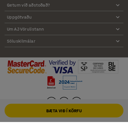
Getum við aðstoðað?
Uppgötvaðu
Um AJ Vörulistann
Söluskilmálar
BÆTA VIÐ Í KÖRFU