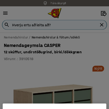
7 ára ábyrgð
Nemendahirslur
Nemendahirslur á fótum/sökkli
Nemendageymsla CASPER
12 skúffur, undirstöðugrind, birki/dökkgræn
Vörunr.
:
3910518
Nýtt