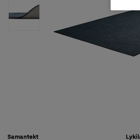
Samantekt
Lykil