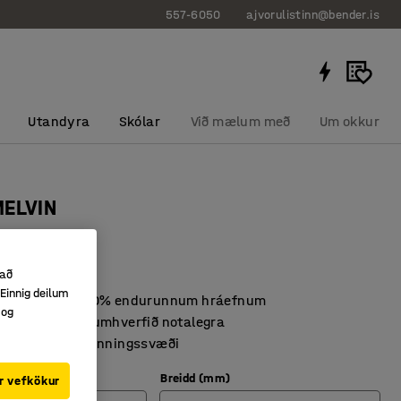
557-6050
ajvorulistinn@bender.is
Utandyra
Skólar
Við mælum með
Um okkur
MELVIN
00 mm, blá
27166
 að
Einnig deilum
n og gerð úr 100% endurunnum hráefnum
 og
ynstrið gerir umhverfið notalegra
ostur fyrir almenningssvæði
Breidd (mm)
r vefkökur