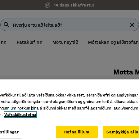
14 daga skilafrestur
inn
Fataklefinn
Mötuneytið
Móttakan og Biðstofan
Motta 
4400x24
Vörunr.
:
38
vefkökur til að láta vefsíðuna okkar virka rétt, sérsníða efni og auglýsingar
veita aðgerðir tengdar samfélagsmiðlum og greina umferð á síðuna okkar. 
Náttúrvæ
singum um notkun þína á síðunni okkar með samfélagsmiðlum, auglýsendum
Hógvært m
m.
Vafrakökustefna
Frábær k
Lengd (mm)
stillingar
Hafna öllum
Samþykkja alla