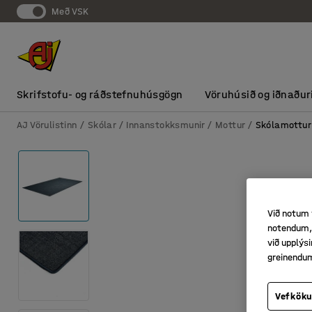
Með VSK
Skrifstofu- og ráðstefnuhúsgögn
Vöruhúsið og iðnaður
AJ Vörulistinn
Skólar
Innanstokksmunir
Mottur
Skólamottur
Við notum 
notendum, 
við upplý
greinendu
Vefköku