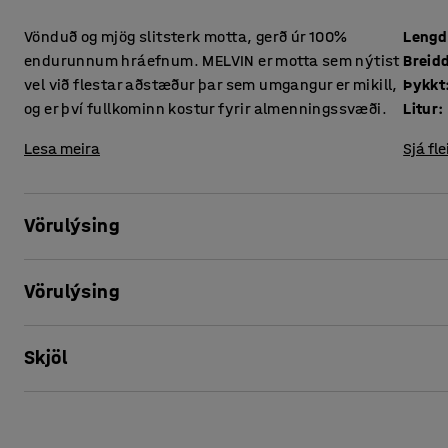
Vönduð og mjög slitsterk motta, gerð úr 100%
Lengd
endurunnum hráefnum. MELVIN er motta sem nýtist
Breid
vel við flestar aðstæður þar sem umgangur er mikill,
Þykkt
og er því fullkominn kostur fyrir almenningssvæði.
Litur
:
Lesa meira
Sjá fle
Vörulýsing
MELVIN gólfmottan er framleidd úr endurunnum efnum, eins
Vörulýsing
hönnuð sem náttúruvænn valkostur en er jafnframt, hagnýt
nýtist vel við flestar aðstæður þar sem umgangur er mikill, 
Lengd
:
4400
mm
almenningssvæði þar sem margir eiga leið um.
Skjöl
Breidd
:
2400
mm
Þykkt
:
8
mm
Gólfmottan er fáanleg í mörgum náttúrulitum. Látlaust mynst
Litur
:
Blár
Prenta þessa blaðsíðu
vandað og notalegt yfirbragð. Auðvelt er að setja MELVI
Efni
:
Pólýamíði
litamynstur, en hún getur líka lagt grunninn að sterkari 