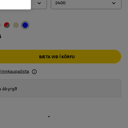
2400
2000
2400
4
BÆTA VIÐ Í KÖRFU
ð innkaupalista
a ábyrgð