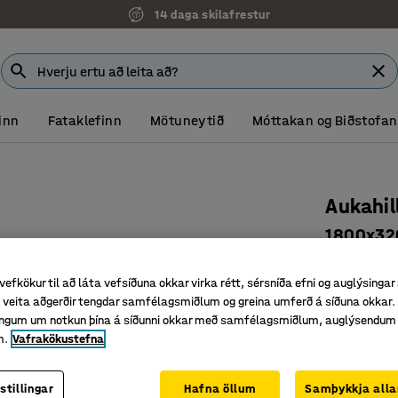
14 daga skilafrestur
inn
Fataklefinn
Mötuneytið
Móttakan og Biðstofan
Aukahill
1800x32
Vörunr.
:
21
vefkökur til að láta vefsíðuna okkar virka rétt, sérsníða efni og auglýsingar
Hámarksþ
veita aðgerðir tengdar samfélagsmiðlum og greina umferð á síðuna okkar. 
Sett sam
singum um notkun þína á síðunni okkar með samfélagsmiðlum, auglýsendum
m.
Vafrakökustefna
Hægt að 
Dýpt (mm)
stillingar
Hafna öllum
Samþykkja alla