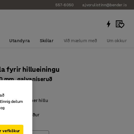
557-6050
ajvorulistinn@bender.is
Utandyra
Skólar
Við mælum með
Um okkur
a fyrir hillueiningu
0 mm, galvaníseruð
724
 að
yngd 290 kg/per hillu
Einnig deilum
an án skrúfa
 og
færa upp eða niður
r vefkökur