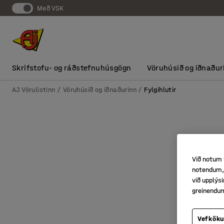
Með VSK
Skrifstofu- og ráðstefnuhúsgögn
Vöruhúsið og iðnaður
AJ Vörulistinn
Vöruhúsið og iðnaðurinn
Fylgihlutir
Við notum 
notendum, 
við upplý
greinendu
Vefköku