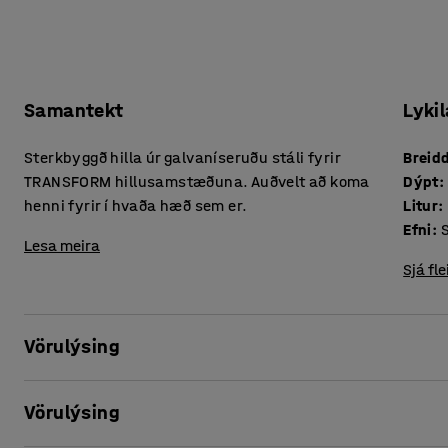
Samantekt
Lykil
Sterkbyggð hilla úr galvaníseruðu stáli fyrir
Breid
TRANSFORM hillusamstæðuna. Auðvelt að koma
Dýpt
:
henni fyrir í hvaða hæð sem er.
Litur
:
Efni
:
Lesa meira
Sjá fle
Vörulýsing
Nýttu hillusamstæðuna enn betur með því að bæta við einni 
Vörulýsing
hillunum fyrir í hvaða hæð sem er á milli endarammana. Þú
færir hana síðan upp eða niður eftir þörfum, án þess að þurf