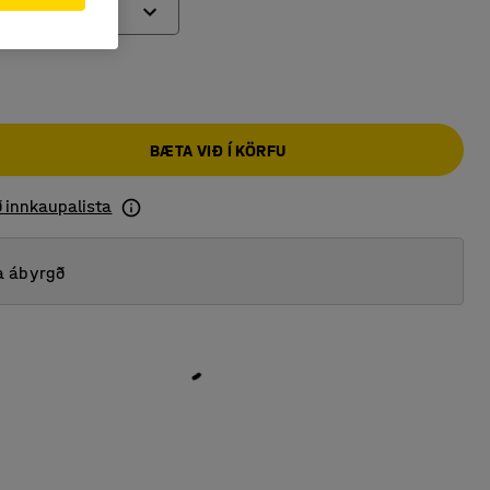
BÆTA VIÐ Í KÖRFU
ð innkaupalista
a ábyrgð