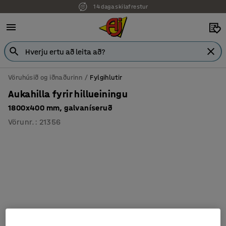
14 daga skilafrestur
Vöruhúsið og iðnaðurinn
Fylgihlutir
Aukahilla fyrir hillueiningu
1800x400 mm, galvaníseruð
Vörunr.
:
21356