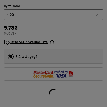
Dýpt (mm)
400
9.733
320
Með VSK
400
Bæta við innkaupalista
500
600
7 ára ábyrgð
800