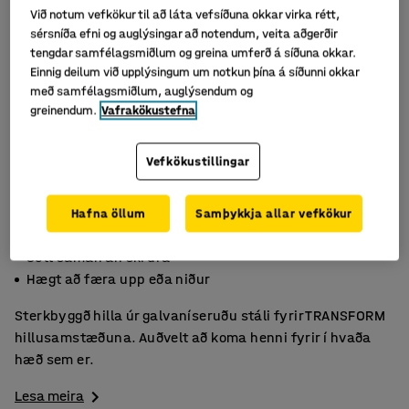
Við notum vefkökur til að láta vefsíðuna okkar virka rétt,
sérsníða efni og auglýsingar að notendum, veita aðgerðir
tengdar samfélagsmiðlum og greina umferð á síðuna okkar.
Einnig deilum við upplýsingum um notkun þína á síðunni okkar
með samfélagsmiðlum, auglýsendum og
greinendum.
Vafrakökustefna
Vefkökustillingar
Hafna öllum
Samþykkja allar vefkökur
Hámarksþyngd 290 kg/per hillu
Sett saman án skrúfa
Hægt að færa upp eða niður
Sterkbyggð hilla úr galvaníseruðu stáli fyrir TRANSFORM
hillusamstæðuna. Auðvelt að koma henni fyrir í hvaða
hæð sem er.
Lesa meira