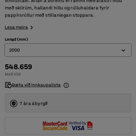
vinnustaði. Aftan á borðinu er rammi með áfastri hillu
með skilrúm, hallandi hillu og rúlluhaldara fyrir
pappírsrúllur með stillanlegan stoppara.
Lesa meira
Lengd (mm)
2000
548.659
1500
Með VSK
2000
Bæta við innkaupalista
7 ára ábyrgð