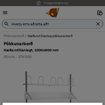
14 daga skilafrestur
7 ára ábyrgð
Pökkunarborð
Hæðarstillanleg pökkunarborð
Pökkunarborð
Hæðarstillanlegt, 2000x800 mm
Vörunr.
:
2741202