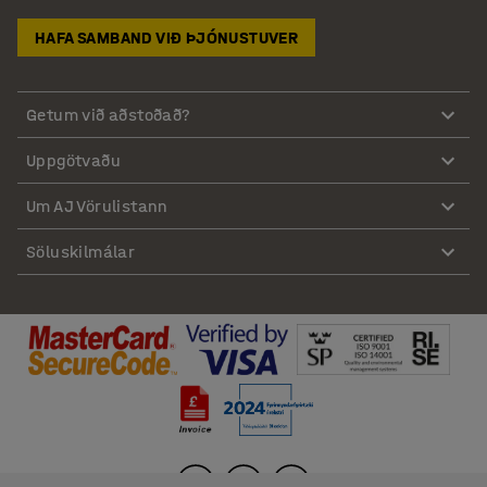
HAFA SAMBAND VIÐ ÞJÓNUSTUVER
Getum við aðstoðað?
Uppgötvaðu
Um AJ Vörulistann
Söluskilmálar