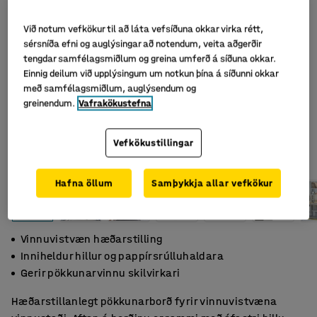
Við notum vefkökur til að láta vefsíðuna okkar virka rétt,
sérsníða efni og auglýsingar að notendum, veita aðgerðir
tengdar samfélagsmiðlum og greina umferð á síðuna okkar.
Einnig deilum við upplýsingum um notkun þína á síðunni okkar
með samfélagsmiðlum, auglýsendum og
greinendum.
Vafrakökustefna
Vefkökustillingar
Hafna öllum
Samþykkja allar vefkökur
Vinnuvistvæn hæðarstilling
Inniheldur hillur og pappírsrúlluhaldara
Gerir pökkunarvinnu skilvirkari
Hæðarstillanlegt pökkunarborð fyrir vinnuvistvæna