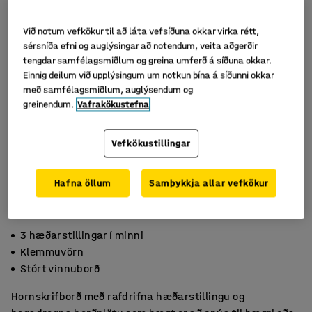
Við notum vefkökur til að láta vefsíðuna okkar virka rétt,
sérsníða efni og auglýsingar að notendum, veita aðgerðir
tengdar samfélagsmiðlum og greina umferð á síðuna okkar.
Einnig deilum við upplýsingum um notkun þína á síðunni okkar
með samfélagsmiðlum, auglýsendum og
greinendum.
Vafrakökustefna
Vefkökustillingar
Hafna öllum
Samþykkja allar vefkökur
3 hæðarstillingar í minni
Klemmuvörn
Stórt vinnuborð
Hornskrifborð með rafdrifna hæðarstillingu og