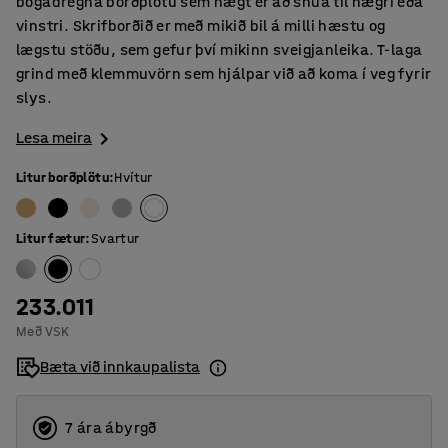
bogadregna borðplötu sem hægt er að snúa til hægri eða
vinstri. Skrifborðið er með mikið bil á milli hæstu og
lægstu stöðu, sem gefur því mikinn sveigjanleika. T-laga
grind með klemmuvörn sem hjálpar við að koma í veg fyrir
slys.
Lesa meira
Litur borðplötu
:
Hvítur
Litur fætur
:
Svartur
233.011
Með VSK
Bæta við innkaupalista
7 ára ábyrgð