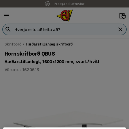
14 daga skilafrestur
Skrifborð
Hæðarstillanleg skrifborð
Hornskrifborð QBUS
Hæðarstillanlegt, 1600x1200 mm, svart/hvítt
Vörunr.
:
1620613