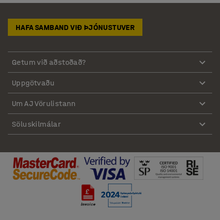
HAFA SAMBAND VIÐ ÞJÓNUSTUVER
Getum við aðstoðað?
Uppgötvaðu
Um AJ Vörulistann
Söluskilmálar