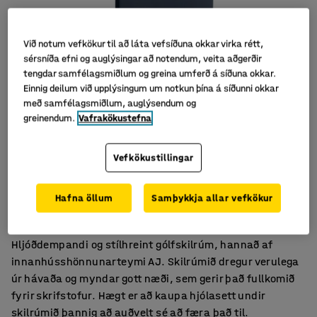
Við notum vefkökur til að láta vefsíðuna okkar virka rétt,
sérsníða efni og auglýsingar að notendum, veita aðgerðir
tengdar samfélagsmiðlum og greina umferð á síðuna okkar.
Einnig deilum við upplýsingum um notkun þína á síðunni okkar
með samfélagsmiðlum, auglýsendum og
greinendum.
Vafrakökustefna
Vefkökustillingar
Góð hljóðdempun
Hafna öllum
Samþykkja allar vefkökur
Standur fylgir með
Nýtískuleg og stílhrein hönnun
Hljóðdempandi og stílhreint gólfskilrúm, hannað af
innanhússhönnunarteymi AJ. Skilrúmið dregur verulega
úr hávaða og myndar gott næði, sem gerir það fullkomið
fyrir skrifstofur. Hægt er að kaupa hjólasett undir
skilrúmið þannig að auðvelt sé að færa það til.