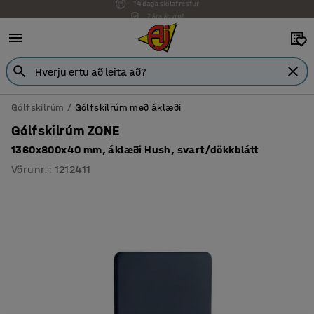
7 ára ábyrgð
Gólfskilrúm
Gólfskilrúm með áklæði
Gólfskilrúm ZONE
1360x800x40 mm, áklæði Hush, svart/dökkblátt
Vörunr.
:
1212411