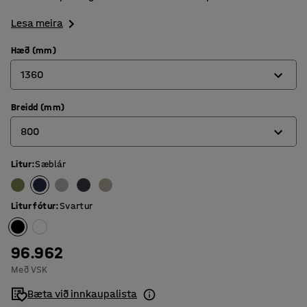
Lesa meira
Hæð (mm)
1360
Breidd (mm)
1360
800
1700
Litur
:
Sæblár
800
1000
Litur fótur
:
Svartur
96.962
Með VSK
Bæta við innkaupalista