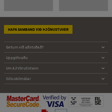
HAFA SAMBAND VIÐ ÞJÓNUSTUVER
Getum við aðstoðað?
Uppgötvaðu
Um AJ Vörulistann
Söluskilmálar