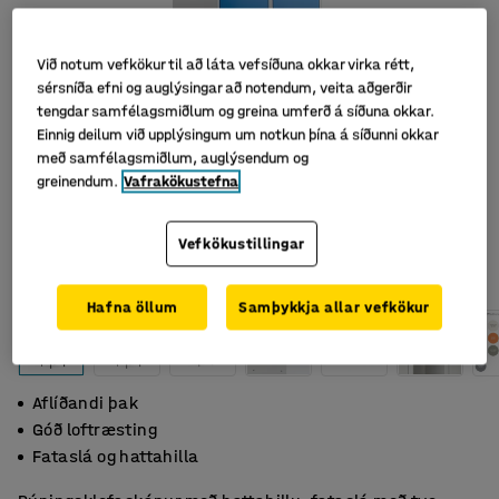
Við notum vefkökur til að láta vefsíðuna okkar virka rétt,
sérsníða efni og auglýsingar að notendum, veita aðgerðir
tengdar samfélagsmiðlum og greina umferð á síðuna okkar.
Einnig deilum við upplýsingum um notkun þína á síðunni okkar
með samfélagsmiðlum, auglýsendum og
greinendum.
Vafrakökustefna
Vefkökustillingar
Hafna öllum
Samþykkja allar vefkökur
Aflíðandi þak
Góð loftræsting
Fataslá og hattahilla