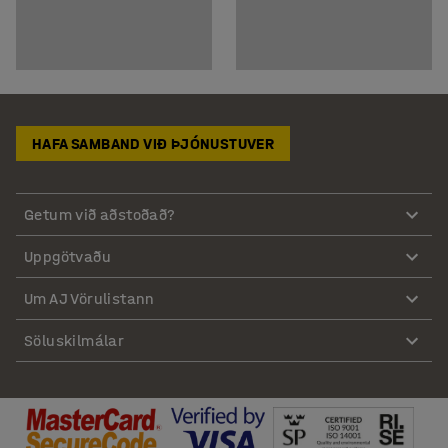
HAFA SAMBAND VIÐ ÞJÓNUSTUVER
Getum við aðstoðað?
Uppgötvaðu
Um AJ Vörulistann
Söluskilmálar