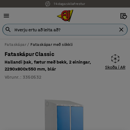
14 daga skilafrestur
7 ára ábyrgð
Fataskápar
Fataskápar með sökkli
Fataskápur Classic
Hallandi þak, fætur með bekk, 2 einingar,
Skoða í AR
2290x800x550 mm, blár
Vörunr.
:
3350532