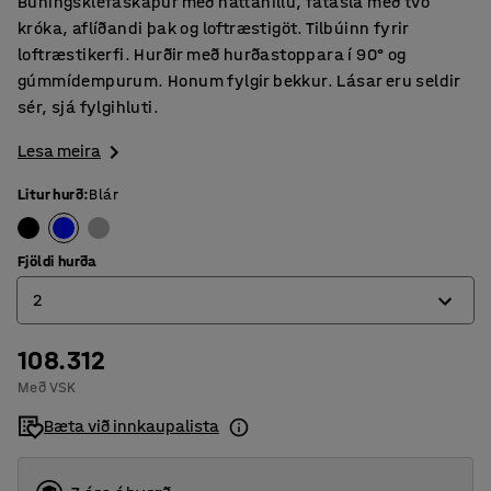
Búningsklefaskápur með hattahillu, fataslá með tvo
króka, aflíðandi þak og loftræstigöt. Tilbúinn fyrir
loftræstikerfi. Hurðir með hurðastoppara í 90° og
gúmmídempurum. Honum fylgir bekkur. Lásar eru seldir
sér, sjá fylgihluti.
Lesa meira
Litur hurð
:
Blár
Fjöldi hurða
2
108.312
2
Með VSK
3
Bæta við innkaupalista