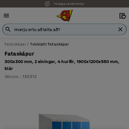
14 daga skilafrestur
7 ára ábyrgð
Fataskápar
Tvískiptir fataskápar
Fataskápur
300x300 mm, 2 einingar, 4 hurðir, 1900x1200x550 mm,
blár
Vörunr.
:
130312