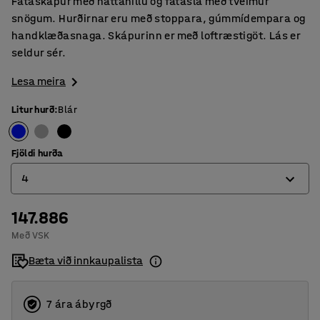
Fataskápur með hattahillu og fataslá með tveimur
snögum. Hurðirnar eru með stoppara, gúmmídempara og
handklæðasnaga. Skápurinn er með loftræstigöt. Lás er
seldur sér.
Lesa meira
Litur hurð
:
Blár
Fjöldi hurða
4
147.886
2
Með VSK
4
Bæta við innkaupalista
7 ára ábyrgð