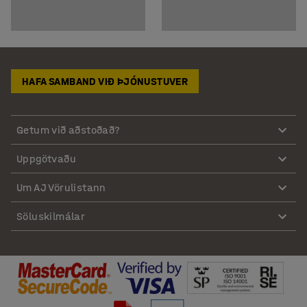
HAFA SAMBAND VIÐ ÞJÓNUSTUVER
Getum við aðstoðað?
Uppgötvaðu
Um AJ Vörulistann
Söluskilmálar