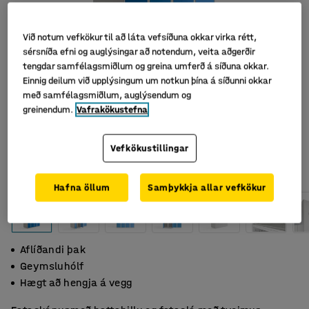
Við notum vefkökur til að láta vefsíðuna okkar virka rétt,
sérsníða efni og auglýsingar að notendum, veita aðgerðir
tengdar samfélagsmiðlum og greina umferð á síðuna okkar.
Einnig deilum við upplýsingum um notkun þína á síðunni okkar
með samfélagsmiðlum, auglýsendum og
greinendum.
Vafrakökustefna
Vefkökustillingar
Hafna öllum
Samþykkja allar vefkökur
Aflíðandi þak
Geymsluhólf
Hægt að hengja á vegg