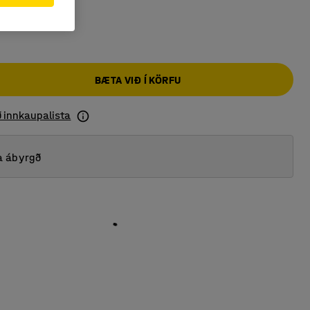
BÆTA VIÐ Í KÖRFU
ð innkaupalista
a ábyrgð