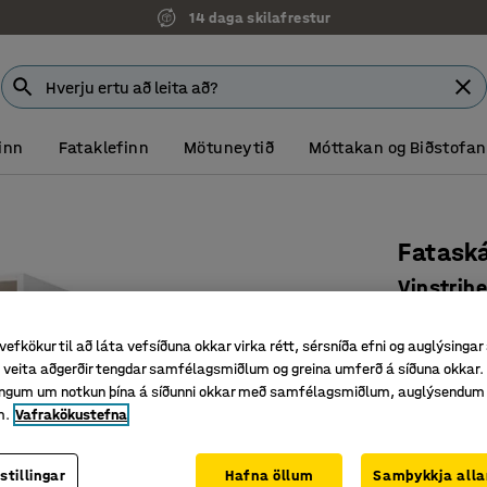
14 daga skilafrestur
inn
Fataklefinn
Mötuneytið
Móttakan og Biðstofan
Fatask
Vinstrihe
Vörunr.
:
37
vefkökur til að láta vefsíðuna okkar virka rétt, sérsníða efni og auglýsingar
Með fatas
veita aðgerðir tengdar samfélagsmiðlum og greina umferð á síðuna okkar. 
Hurð á hj
singum um notkun þína á síðunni okkar með samfélagsmiðlum, auglýsendum
m.
Vafrakökustefna
Harðgerð
Litur hurð
:
Bi
stillingar
Hafna öllum
Samþykkja alla