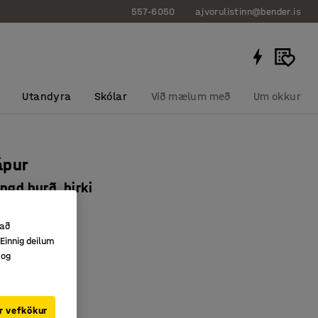
557-6050
ajvorulistinn@bender.is
Utandyra
Skólar
Við mælum með
Um okkur
ápur
ngd hurð, birki
2382
 að
lá og skóhillu
Einnig deilum
örum til vinstri
 og
ur
rki
r vefkökur