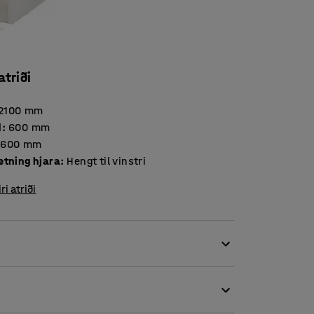
atriði
2100
mm
d
:
600
mm
600
mm
etning hjara
:
Hengt til vinstri
iri atriði
lda til að geta boðið upp á vel skipulagða
 er gerður úr endingargóðu og viðhaldsfríu
g þægilegt handfang.