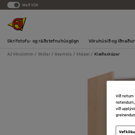
Með VSK
Skrifstofu- og ráðstefnuhúsgögn
Vöruhúsið og iðnaður
AJ Vörulistinn
Skólar
Geymsla
Skápar
Klæðaskápar
Við notum 
notendum, 
við upplý
greinendu
Vefköku