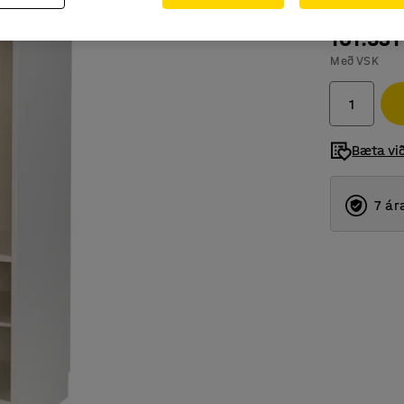
101.531
Með VSK
Bæta vi
7 ár