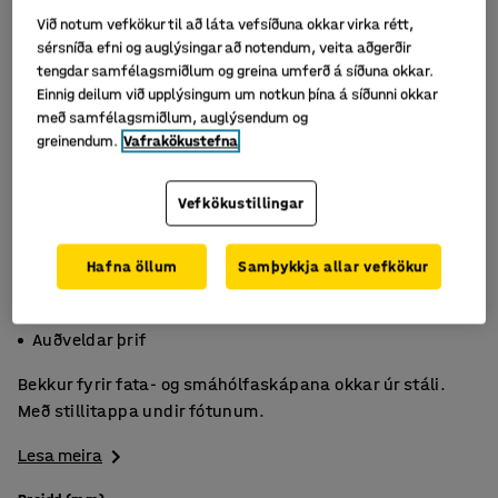
Við notum vefkökur til að láta vefsíðuna okkar virka rétt,
sérsníða efni og auglýsingar að notendum, veita aðgerðir
tengdar samfélagsmiðlum og greina umferð á síðuna okkar.
Einnig deilum við upplýsingum um notkun þína á síðunni okkar
með samfélagsmiðlum, auglýsendum og
greinendum.
Vafrakökustefna
Vefkökustillingar
Hafna öllum
Samþykkja allar vefkökur
Þægileg sætishæð
Sterkt, svartlakkað stál
Auðveldar þrif
Bekkur fyrir fata- og smáhólfaskápana okkar úr stáli.
Með stillitappa undir fótunum.
Lesa meira