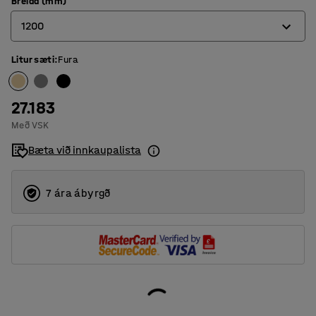
Breidd (mm)
1200
Litur sæti
:
Fura
300
600
27.183
800
Með VSK
900
Bæta við innkaupalista
1200
7 ára ábyrgð