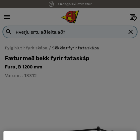
14 daga skilafrestur
Fylgihlutir fyrir skápa
Sökklar fyrir fataskápa
Fætur með bekk fyrir fataskáp
Fura, B 1200 mm
Vörunr.
:
13312