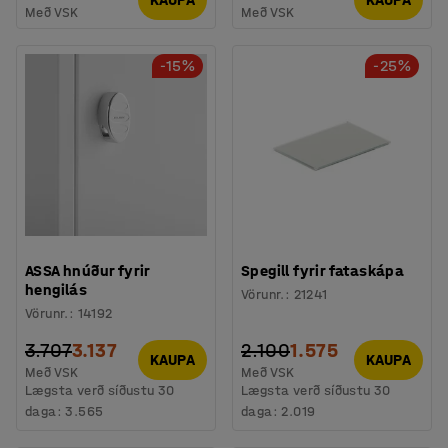
Með VSK
Með VSK
-15%
-25%
ASSA hnúður fyrir
Spegill fyrir fataskápa
hengilás
Vörunr.
:
21241
Vörunr.
:
14192
3.707
3.137
2.100
1.575
KAUPA
KAUPA
Með VSK
Með VSK
Lægsta verð síðustu 30
Lægsta verð síðustu 30
daga:
3.565
daga:
2.019