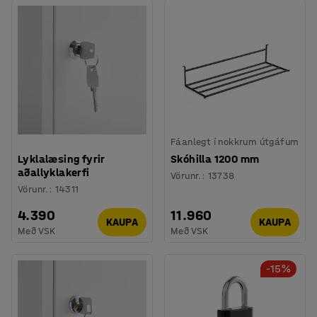
Fáanlegt í nokkrum útgáfum
Lyklalæsing fyrir
Skóhilla 1200 mm
aðallyklakerfi
Vörunr.
:
13738
Vörunr.
:
14311
4.390
11.960
KAUPA
KAUPA
Með VSK
Með VSK
-15%