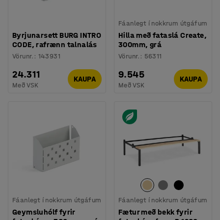
Fáanlegt í nokkrum útgáfum
Byrjunarsett BURG INTRO
Hilla með fataslá Create,
CODE, rafrænn talnalás
300mm, grá
Vörunr.
:
143931
Vörunr.
:
56311
24.311
9.545
KAUPA
KAUPA
Með VSK
Með VSK
Fáanlegt í nokkrum útgáfum
Fáanlegt í nokkrum útgáfum
Geymsluhólf fyrir
Fætur með bekk fyrir