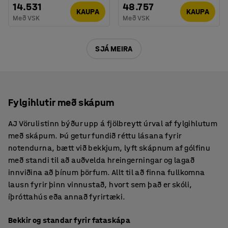
14.531
48.757
KAUPA
KAUPA
Með VSK
Með VSK
SJÁ MEIRA
Fylgihlutir með skápum
AJ Vörulistinn býður upp á fjölbreytt úrval af fylgihlutum
með skápum. Þú getur fundið réttu lásana fyrir
notendurna, bætt við bekkjum, lyft skápnum af gólfinu
með standi til að auðvelda hreingerningar og lagað
innviðina að þínum þörfum. Allt til að finna fullkomna
lausn fyrir þinn vinnustað, hvort sem það er skóli,
íþróttahús eða annað fyrirtæki.
Bekkir og standar fyrir fataskápa