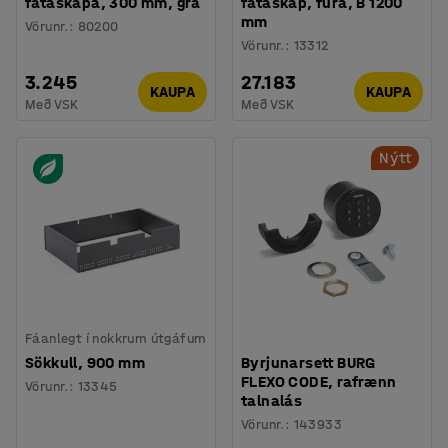
fataskápa, 300 mm, grá
fataskáp, fura, B 1200
mm
Vörunr.
:
80200
Vörunr.
:
13312
3.245
27.183
KAUPA
KAUPA
Með VSK
Með VSK
Nýtt
Fáanlegt í nokkrum útgáfum
Sökkull, 900 mm
Byrjunarsett BURG
FLEXO CODE, rafrænn
Vörunr.
:
13345
talnalás
Vörunr.
:
143933