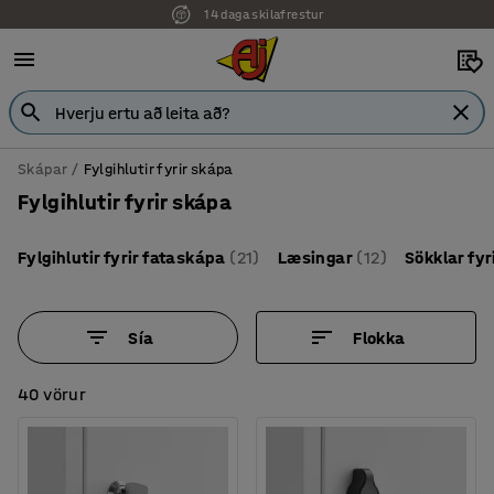
7 ára ábyrgð
Skápar
Fylgihlutir fyrir skápa
Fylgihlutir fyrir skápa
Fylgihlutir fyrir fataskápa
(21)
Læsingar
(12)
Sökklar fyr
Sía
Flokka
40 vörur