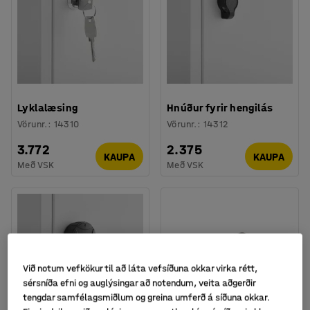
Lyklalæsing
Hnúður fyrir hengilás
Vörunr.
:
14310
Vörunr.
:
14312
3.772
2.375
KAUPA
KAUPA
Með VSK
Með VSK
Við notum vefkökur til að láta vefsíðuna okkar virka rétt,
sérsníða efni og auglýsingar að notendum, veita aðgerðir
tengdar samfélagsmiðlum og greina umferð á síðuna okkar.