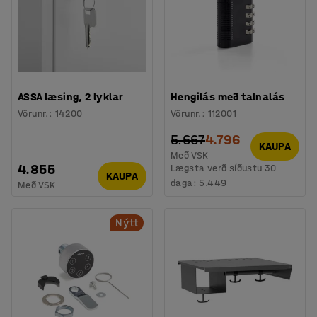
ASSA læsing, 2 lyklar
Hengilás með talnalás
Vörunr.
:
14200
Vörunr.
:
112001
5.667
4.796
KAUPA
Með VSK
4.855
Lægsta verð síðustu 30
KAUPA
daga:
5.449
Með VSK
Nýtt