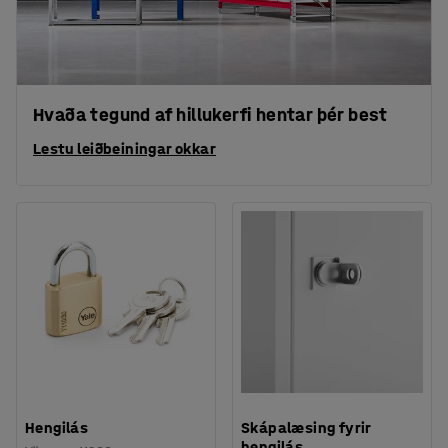
Hvaða tegund af hillukerfi hentar þér best
Lestu leiðbeiningar okkar
Hengilás
Skápalæsing fyrir
hengilás