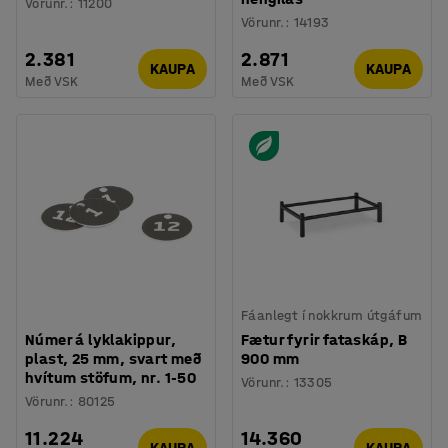
Vörunr.
:
11200
Vörunr.
:
14193
2.381
2.871
KAUPA
KAUPA
Með VSK
Með VSK
Fáanlegt í nokkrum útgáfum
Númer á lyklakippur,
Fætur fyrir fataskáp, B
plast, 25 mm, svart með
900 mm
hvítum stöfum, nr. 1-50
Vörunr.
:
13305
Vörunr.
:
80125
11.224
14.360
KAUPA
KAUPA