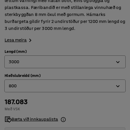
léttum varningi með flatan botn, eins og böggla og
plastkassa. Færibandið er með stillanlega vinnuhæð og
sterkbyggðan 8 mm öxul með gormum. Hámarks
burðargeta gildir fyrir 2 undirstöður per 1200 mm lengd og
3 undirstöður per 3000 mm lengd.
Lesa meira
Lengd (mm)
3000
Hleðslubreidd (mm)
1200
800
3000
187.083
300
Með VSK
400
Bæta við innkaupalista
500