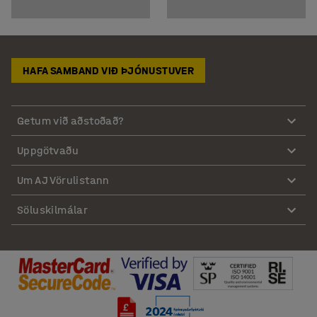
HAFA SAMBAND VIÐ ÞJÓNUSTUVER
Getum við aðstoðað?
Uppgötvaðu
Um AJ Vörulistann
Söluskilmálar