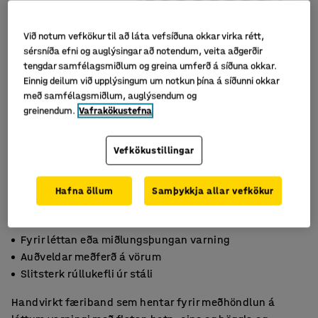
Við notum vefkökur til að láta vefsíðuna okkar virka rétt,
sérsníða efni og auglýsingar að notendum, veita aðgerðir
tengdar samfélagsmiðlum og greina umferð á síðuna okkar.
Einnig deilum við upplýsingum um notkun þína á síðunni okkar
með samfélagsmiðlum, auglýsendum og
greinendum.
Vafrakökustefna
Vefkökustillingar
Hafna öllum
Samþykkja allar vefkökur
Fyrir léttan eða miðlungsþungan varning
Auðveldar meðferð á vörum
Slitsterk rúllukefli úr stáli
Handvirkt færiband sem hentar fyrir meðhöndlun á