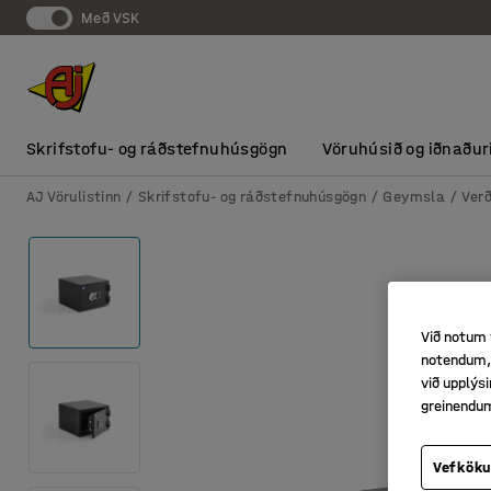
Með VSK
Skrifstofu- og ráðstefnuhúsgögn
Vöruhúsið og iðnaður
AJ Vörulistinn
Skrifstofu- og ráðstefnuhúsgögn
Geymsla
Ver
Við notum 
notendum, 
við upplý
greinendu
Vefköku