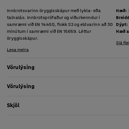
Innbrotsvarinn öryggisskápur með lykla- eða
Hæð
:
talnalás. Innbrotsprófaður og viðurkenndur í
Breid
samræmi við EN 14450, flokk S2 og eldvarinn að 30
Dýpt
:
mínútum í samræmi við EN 15659. Léttur
Hæð a
öryggisskápur.
Sjá fle
Lesa meira
Vörulýsing
Þessir öryggisskápar veita vörn gegn bæði þjófnaði og eldi.
Vörulýsing
geyma mikilvæg skjöl á vinnustaðnum eða heimavið. Öryggis
flytja hann til.
Hæð
:
315
mm
Skjöl
Breidd
:
445
mm
Skáparnir eru innbrotsprófaðir í sarmæmi við evrópska EN
Dýpt
:
450
mm
skáparnir undir innbrotstilraunir og eru síðan flokkaðir í S
Hæð að innan
:
185
mm
Prenta þessa blaðsíðu
innbrotsvörn). Þessi öryggisskápur er með innbrotsvörn í f
Breidd að innan
:
335
mm