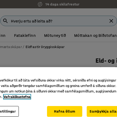
14 daga skilafrestur
inn
Fataklefinn
Mötuneytið
Móttakan og Biðstofan
ðmætaskápar
Eldfastir öryggisskápar
Eld- og
Kóðalæs
Vörunr.
:
13
vefkökur til að láta vefsíðuna okkar virka rétt, sérsníða efni og auglýsingar
veita aðgerðir tengdar samfélagsmiðlum og greina umferð á síðuna okkar. 
Veita vör
singum um notkun þína á síðunni okkar með samfélagsmiðlum, auglýsendum
Tilbúinn 
m.
Vafrakökustefna
Tilvalinn 
Lásategund
stillingar
Hafna öllum
Samþykkja alla