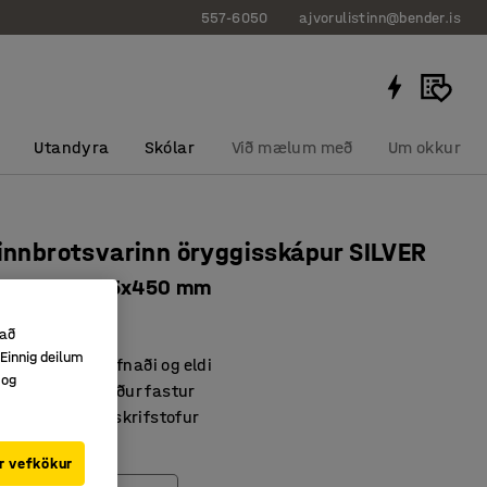
557-6050
ajvorulistinn@bender.is
Utandyra
Skólar
Við mælum með
Um okkur
 innbrotsvarinn öryggisskápur SILVER
ing, 315x445x450 mm
625
 að
Einnig deilum
n gegn bæði þjófnaði og eldi
 og
til að vera boltaður fastur
fyrir heimili og skrifstofur
r vefkökur