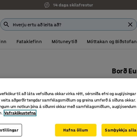
14 daga skilafrestur
inn
Fataklefinn
Mötuneytið
Móttakan og Biðstofan
Borð E
Hæð: 720
Vörunr.
:
35
vefkökur til að láta vefsíðuna okkar virka rétt, sérsníða efni og auglýsingar
veita aðgerðir tengdar samfélagsmiðlum og greina umferð á síðuna okkar. 
Endingarg
singum um notkun þína á síðunni okkar með samfélagsmiðlum, auglýsendum
Rammi úr
m.
Vafrakökustefna
Borðplata
54.026
stillingar
Hafna öllum
Samþykkja alla