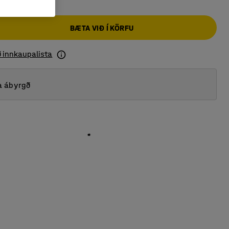
BÆTA VIÐ Í KÖRFU
ð innkaupalista
a ábyrgð