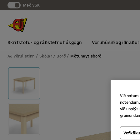
Með VSK
Skrifstofu- og ráðstefnuhúsgögn
Vöruhúsið og iðnaður
AJ Vörulistinn
Skólar
Borð
Mötuneytisborð
Við notum 
notendum, 
við upplý
greinendu
Vefköku