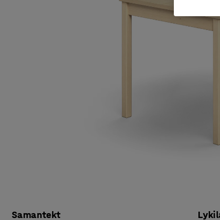
Samantekt
Lykil