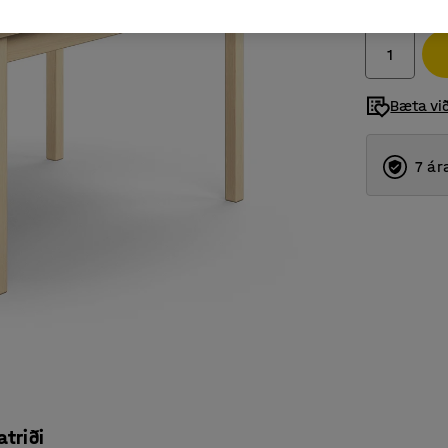
Með VSK
Bæta vi
7 ár
atriði