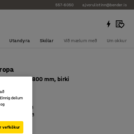
557-6050
ajvorulistinn@bender.is
Utandyra
Skólar
Við mælum með
Um okkur
uropa
 mm, 1200x800 mm, birki
0502
 að
Einnig deilum
ott viðarlíki
 og
 gegnheilum við
 með viðaráferð
r vefkökur