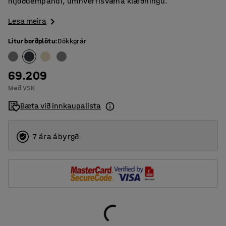
hljóðdempandi, umhverfisvæna klæðningu.
Lesa meira
Litur borðplötu
:
Dökkgrár
69.209
Með VSK
Bæta við innkaupalista
7 ára ábyrgð