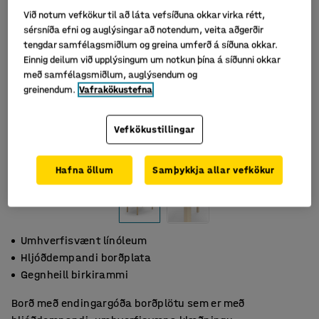
Við notum vefkökur til að láta vefsíðuna okkar virka rétt,
sérsníða efni og auglýsingar að notendum, veita aðgerðir
tengdar samfélagsmiðlum og greina umferð á síðuna okkar.
Einnig deilum við upplýsingum um notkun þína á síðunni okkar
með samfélagsmiðlum, auglýsendum og
greinendum.
Vafrakökustefna
Vefkökustillingar
Hafna öllum
Samþykkja allar vefkökur
Umhverfisvænt línóleum
Hljóðdempandi borðplata
Gegnheill birkirammi
Borð með endingargóða borðplötu sem er með