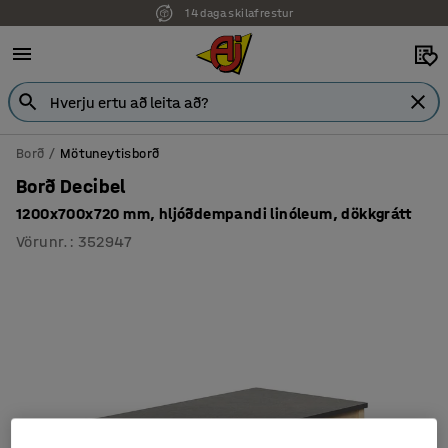
14 daga skilafrestur
Borð
Mötuneytisborð
Borð Decibel
1200x700x720 mm, hljóðdempandi linóleum, dökkgrátt
Vörunr.
:
352947