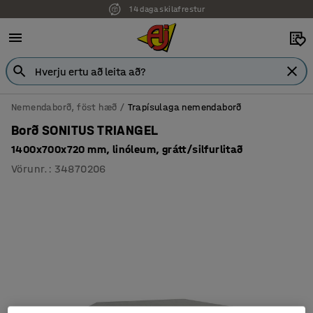
14 daga skilafrestur
7 ára ábyrgð
Nemendaborð, föst hæð
Trapísulaga nemendaborð
Borð SONITUS TRIANGEL
1400x700x720 mm, linóleum, grátt/silfurlitað
Vörunr.
:
34870206