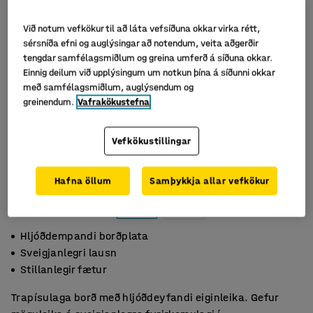
Við notum vefkökur til að láta vefsíðuna okkar virka rétt,
sérsníða efni og auglýsingar að notendum, veita aðgerðir
tengdar samfélagsmiðlum og greina umferð á síðuna okkar.
Einnig deilum við upplýsingum um notkun þína á síðunni okkar
með samfélagsmiðlum, auglýsendum og
greinendum.
Vafrakökustefna
Vefkökustillingar
Hafna öllum
Samþykkja allar vefkökur
Hljóðdempandi borðplata
Sveigjanlegri lausn
Stillanlegir fætur
Trapísulaga borð með hljóðdeyfandi eiginleika. Gefur