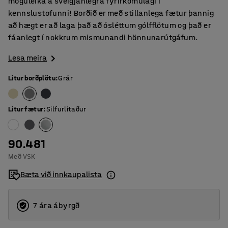
möguleika á sveigjanlegra fyrirkomulagi í
kennslustofunni! Borðið er með stillanlega fætur þannig
að hægt er að laga það að ósléttum gólfflötum og það er
fáanlegt í nokkrum mismunandi hönnunarútgáfum.
Lesa meira
Litur borðplötu
:
Grár
Litur fætur
:
Silfurlitaður
90.481
Með VSK
Bæta við innkaupalista
7 ára ábyrgð