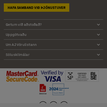
HAFA SAMBAND VIÐ ÞJÓNUSTUVER
Getum við aðstoðað?
Uppgötvaðu
Um AJ Vörulistann
Söluskilmálar