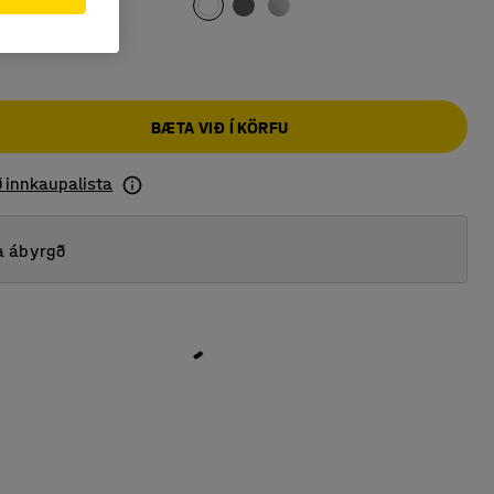
BÆTA VIÐ Í KÖRFU
ð innkaupalista
a ábyrgð