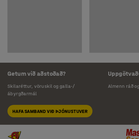
Getum við aðstoðað?
Uppgötvað
Skilaréttur, vöruskil og galla-/
Almenn ráð o
ábyrgðarmál
HAFA SAMBAND VIÐ ÞJÓNUSTUVER