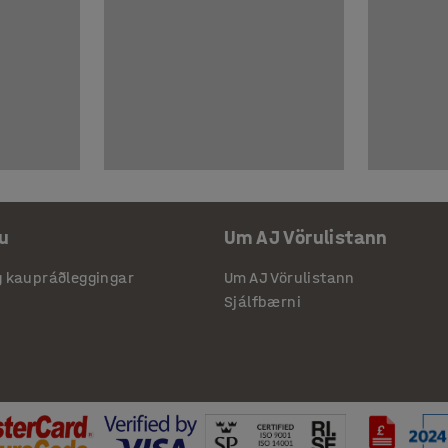
u
Um AJ Vörulistann
g kaupráðleggingar
Um AJ Vörulistann
Sjálfbærni