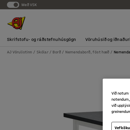
Með VSK
Skrifstofu- og ráðstefnuhúsgögn
Vöruhúsið og iðnaður
AJ Vörulistinn
Skólar
Borð
Nemendaborð, föst hæð
Nemendab
Við notum 
notendum, 
við upplý
greinendu
Vefköku