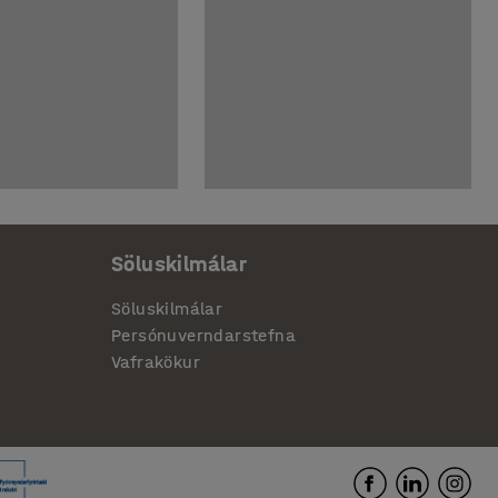
Söluskilmálar
Söluskilmálar
Persónuverndarstefna
Vafrakökur