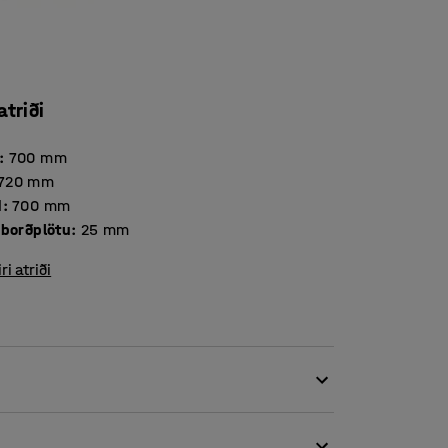
atriði
:
700
mm
720
mm
d
:
700
mm
Þykkt borðplötu
:
25
mm
iri atriði
slustofunni. Hávaði í kennslustofunni, eins og
deyfandi himnu. Það leiðir til þægilegra