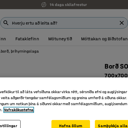
14 daga skilafrestur
inn
Fataklefinn
Mötuneytið
Móttakan og Biðstofan
orð, þríhyrningslaga
Borð S
700x700x
Vörunr.
:
34
vefkökur til að láta vefsíðuna okkar virka rétt, sérsníða efni og auglýsingar
Hljóðdem
veita aðgerðir tengdar samfélagsmiðlum og greina umferð á síðuna okkar. 
Sveigjanl
singum um notkun þína á síðunni okkar með samfélagsmiðlum, auglýsendum
Stillanle
m.
Vafrakökustefna
Litur borðplö
stillingar
Hafna öllum
Samþykkja alla