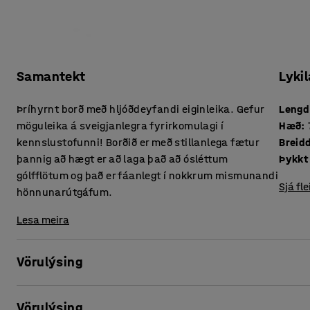
Samantekt
Lykil
Þríhyrnt borð með hljóðdeyfandi eiginleika. Gefur
Lengd
möguleika á sveigjanlegra fyrirkomulagi í
Hæð
:
kennslustofunni! Borðið er með stillanlega fætur
Breid
þannig að hægt er að laga það að ósléttum
gólfflötum og það er fáanlegt í nokkrum mismunandi
Sjá fle
hönnunarútgáfum.
Lesa meira
Vörulýsing
Þetta þríhyrnda borð stuðlar að betra hljóðumhverfi í kenn
Vörulýsing
þegar pennum er skellt á borðplötuna, er deyfður með hljóð