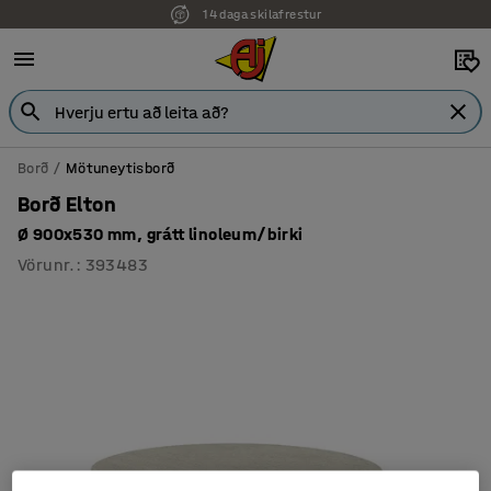
14 daga skilafrestur
7 ára ábyrgð
Borð
Mötuneytisborð
Borð Elton
Ø 900x530 mm, grátt linoleum/birki
Vörunr.
:
393483