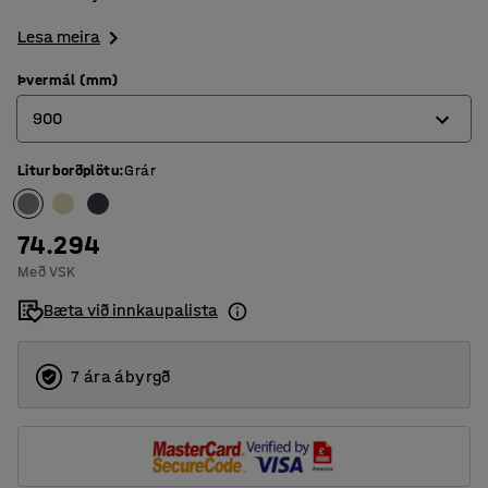
Lesa meira
Þvermál (mm)
900
Litur borðplötu
:
Grár
900
1200
74.294
Með VSK
Bæta við innkaupalista
7 ára ábyrgð