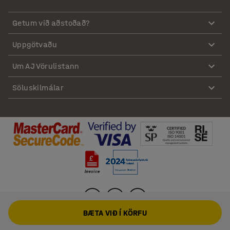
Getum við aðstoðað?
Uppgötvaðu
Um AJ Vörulistann
Söluskilmálar
BÆTA VIÐ Í KÖRFU