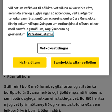
Við notum vefkökur til að láta vefsíðuna okkar virka rétt,
sérsníða efni og auglýsingar að notendum, veita aðgerðir
tengdar samfélagsmiðlum og greina umferð á síðuna okkar.
Einnig deilum við upplýsingum um notkun þína á síðunni okkar
með samfélagsmiðlum, auglýsendum og
greinendum.
Vafrakökustefna
Vefkökustillingar
Hafna öllum
Samþykkja allar vefkökur
Hljóðdempandi linóleum
Formbeygðir fætur
Rúnnuð horn
Stílhreint borð með formbeygða fætur og slitsterka
borðplötu úr Svansmerktu og hljóðdempandi línóleum,
sem þolir daglega notkun einstaklega vel. Borðið hentar
mjög vel fyrir mötuneytið og kennslustofuna eða sem
leikborð fyrir börn á öllum aldri.