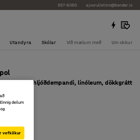
557-6050
ajvorulistinn@bender.is
Utandyra
Skólar
Við mælum með
Um okkur
pol
x600 mm, hljóðdempandi, linóleum, dökkgrátt
7705
 að
Einnig deilum
orn
 og
pandi linóleum
r
tu
:
Dökkgrár
r vefkökur