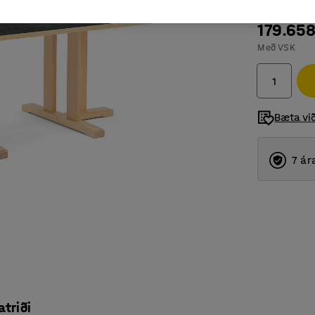
179.65
Með VSK
Bæta vi
7 ár
atriði