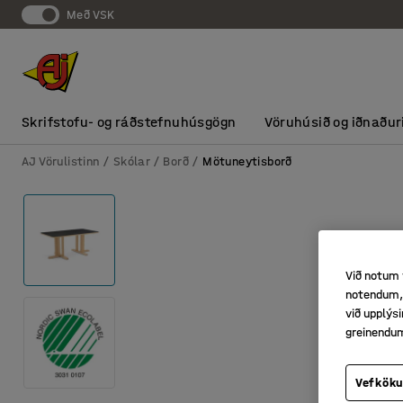
Með VSK
Skrifstofu- og ráðstefnuhúsgögn
Vöruhúsið og iðnaður
AJ Vörulistinn
Skólar
Borð
Mötuneytisborð
Við notum 
notendum, 
við upplý
greinendu
Vefköku