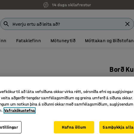
14 daga skilafrestur
inn
Fataklefinn
Mötuneytið
Móttakan og Biðstofan
Borð Ku
1400x800
Vörunr.
:
35
vefkökur til að láta vefsíðuna okkar virka rétt, sérsníða efni og auglýsingar
veita aðgerðir tengdar samfélagsmiðlum og greina umferð á síðuna okkar. 
Rúnnuð h
singum um notkun þína á síðunni okkar með samfélagsmiðlum, auglýsendum
Hljóðdem
m.
Vafrakökustefna
Fótstallu
Litur borðplö
stillingar
Hafna öllum
Samþykkja alla