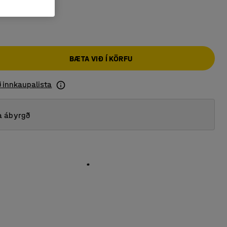
8
BÆTA VIÐ Í KÖRFU
ð innkaupalista
a ábyrgð