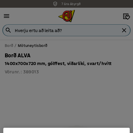
7 ára ábyrgð
Borð
Mötuneytisborð
Borð ALVA
1400x700x720 mm, gólffest, viðarlíki, svart/hvítt
Vörunr.
:
389013