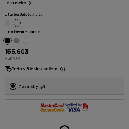
Lesa meira
Litur borðplötu
:
Hvítur
Litur fætur
:
Svartur
155.603
Með VSK
Bæta við innkaupalista
7 ára ábyrgð