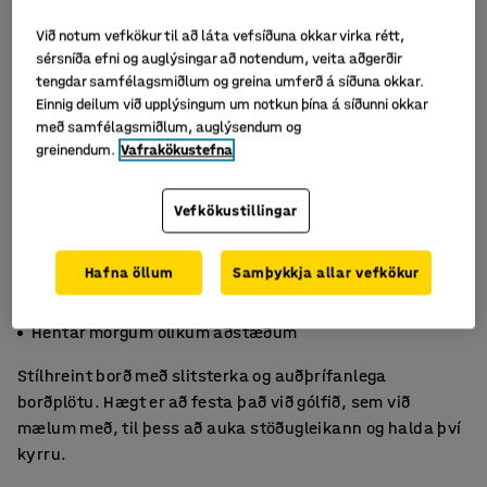
Við notum vefkökur til að láta vefsíðuna okkar virka rétt,
sérsníða efni og auglýsingar að notendum, veita aðgerðir
tengdar samfélagsmiðlum og greina umferð á síðuna okkar.
Einnig deilum við upplýsingum um notkun þína á síðunni okkar
með samfélagsmiðlum, auglýsendum og
greinendum.
Vafrakökustefna
Vefkökustillingar
Hafna öllum
Samþykkja allar vefkökur
Hægt að bolta við gólfið
Slitsterkt yfirborð úr viðarlíki
Hentar mörgum ólíkum aðstæðum
Stílhreint borð með slitsterka og auðþrífanlega
borðplötu. Hægt er að festa það við gólfið, sem við
mælum með, til þess að auka stöðugleikann og halda því
kyrru.