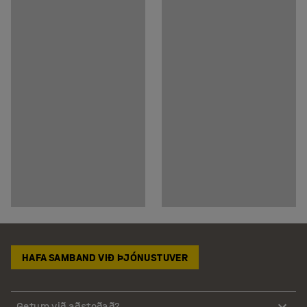
HAFA SAMBAND VIÐ ÞJÓNUSTUVER
Getum við aðstoðað?