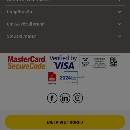
Uppgötvaðu
Um AJ Vörulistann
Söluskilmálar
BÆTA VIÐ Í KÖRFU