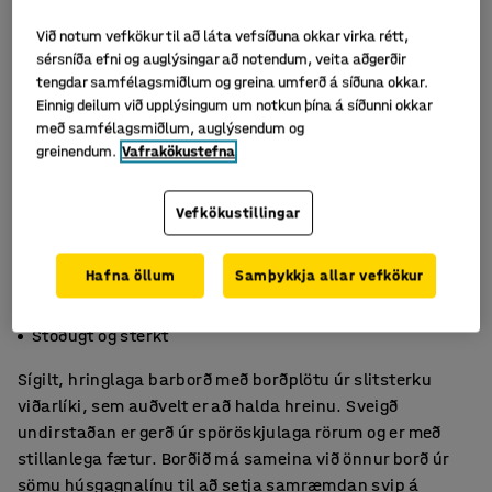
Við notum vefkökur til að láta vefsíðuna okkar virka rétt,
sérsníða efni og auglýsingar að notendum, veita aðgerðir
tengdar samfélagsmiðlum og greina umferð á síðuna okkar.
Einnig deilum við upplýsingum um notkun þína á síðunni okkar
með samfélagsmiðlum, auglýsendum og
greinendum.
Vafrakökustefna
Vefkökustillingar
Hafna öllum
Samþykkja allar vefkökur
Sígilt og stílhreint
Endingargott viðarlíki
Stöðugt og sterkt
Sígilt, hringlaga barborð með borðplötu úr slitsterku
viðarlíki, sem auðvelt er að halda hreinu. Sveigð
undirstaðan er gerð úr spöröskjulaga rörum og er með
stillanlega fætur. Borðið má sameina við önnur borð úr
sömu húsgagnalínu til að setja samræmdan svip á