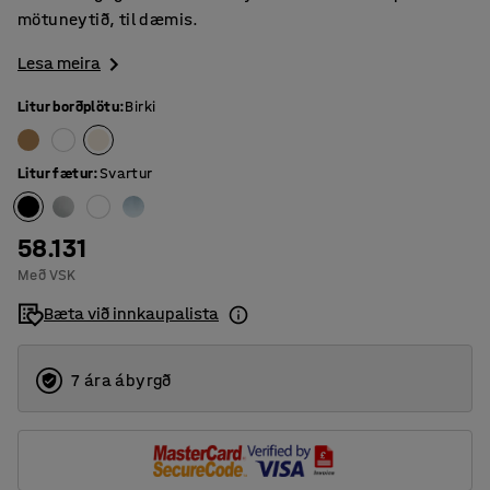
mötuneytið, til dæmis.
Lesa meira
Litur borðplötu
:
Birki
Litur fætur
:
Svartur
58.131
Með VSK
Bæta við innkaupalista
7 ára ábyrgð