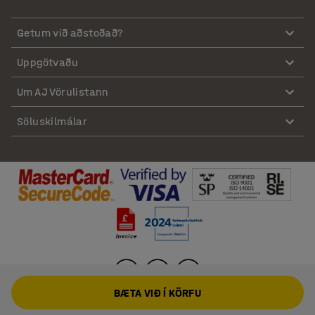
Getum við aðstoðað?
Uppgötvaðu
Um AJ Vörulistann
Söluskilmálar
BÆTA VIÐ Í KÖRFU