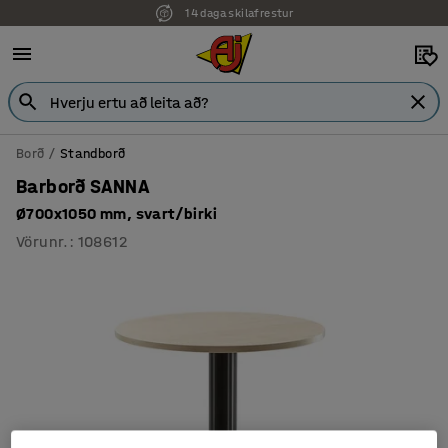
14 daga skilafrestur
Borð
Standborð
Barborð SANNA
Ø700x1050 mm, svart/birki
Vörunr.
:
108612