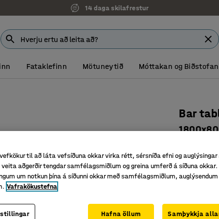
14 daga skilafrestur
inn
Fataklefinn
Mötuneytið
Móttakan og Biðstofan
Bar tab
1800x800x
Vörunr.
:
38
vefkökur til að láta vefsíðuna okkar virka rétt, sérsníða efni og auglýsingar
Hægt að b
veita aðgerðir tengdar samfélagsmiðlum og greina umferð á síðuna okkar. 
Slitsterkt
singum um notkun þína á síðunni okkar með samfélagsmiðlum, auglýsendum
m.
Vafrakökustefna
Hentar 
Litur borðplö
stillingar
Hafna öllum
Samþykkja alla