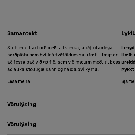
Samantekt
Lykil
Stílhreint barborð með slitsterka, auðþrífanlega
Lengd
borðplötu sem hvílir á tvöföldum súlufæti. Hægt er
Hæð
:
að festa það við gólfið, sem við mælum með, til þess
Breid
að auka stöðugleikann og halda því kyrru.
Lesa meira
Sjá fle
Vörulýsing
Þetta einfalda og stílhreina borð á súlufæti er kjörinn valk
Vörulýsing
hægt er að setjast niður.