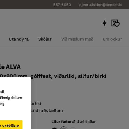
557-6050
ajvorulistinn@bender.is
Utandyra
Skólar
Við mælum með
Um okkur
le ALVA
900 mm, gólffest, viðarlíki, silfur/birki
8722
 að
olta við gólfið
Einnig deilum
 yfirborð úr viðarlíki
 og
mörgum mismunandi aðstæðum
tu
:
Birki
Litur fætur
:
Silfurlitaður
r vefkökur