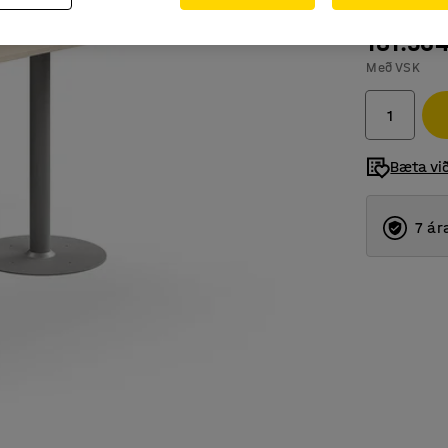
181.56
Með VSK
Bæta vi
7 ár