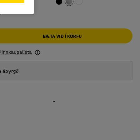
4
BÆTA VIÐ Í KÖRFU
ð innkaupalista
a ábyrgð