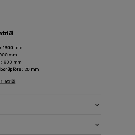
atriði
:
1800
mm
900
mm
d
:
800
mm
Þykkt borðplötu
:
20
mm
iri atriði
ostur ef þú vilt búa til notalegt svæði þar sem