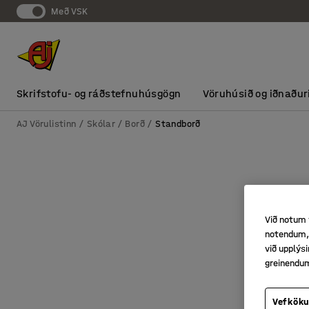
Með VSK
Skrifstofu- og ráðstefnuhúsgögn
Vöruhúsið og iðnaður
AJ Vörulistinn
Skólar
Borð
Standborð
Við notum 
notendum, 
við upplý
greinendu
Vefköku