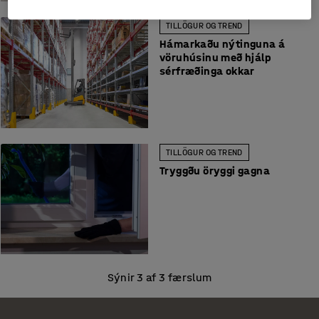
TILLÖGUR OG TREND
Hámarkaðu nýtinguna á
vöruhúsinu með hjálp
sérfræðinga okkar
TILLÖGUR OG TREND
Tryggðu öryggi gagna
Sýnir 3 af 3 færslum