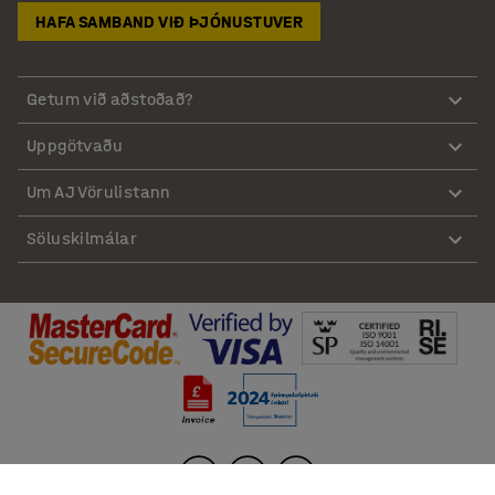
HAFA SAMBAND VIÐ ÞJÓNUSTUVER
Getum við aðstoðað?
Uppgötvaðu
Um AJ Vörulistann
Söluskilmálar