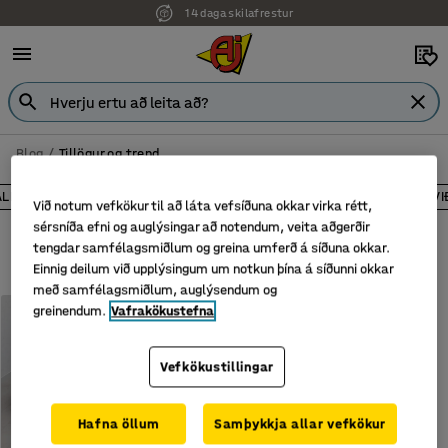
14 daga skilafrestur
Blog
Tillögur og trend
ALLAR MERKINGAR
TILLÖGUR OG TREND
LEIÐBEININGAR V
Við notum vefkökur til að láta vefsíðuna okkar virka rétt,
sérsníða efni og auglýsingar að notendum, veita aðgerðir
Sýna öll merki
tengdar samfélagsmiðlum og greina umferð á síðuna okkar.
Einnig deilum við upplýsingum um notkun þína á síðunni okkar
með samfélagsmiðlum, auglýsendum og
TILLÖGUR OG TREND
greinendum.
Vafrakökustefna
Sófar eins og þú vilt hafa þá,
það er VARIETY
Vefkökustillingar
Hafna öllum
Samþykkja allar vefkökur