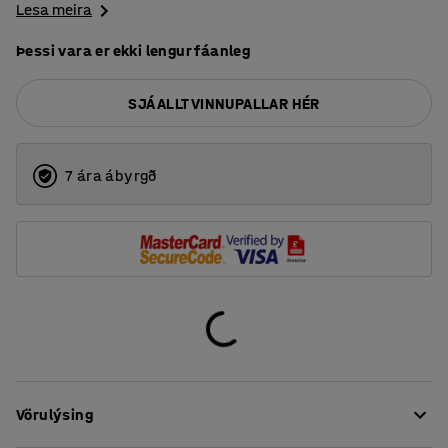
Lesa meira
Þessi vara er ekki lengur fáanleg
SJÁ ALLT VINNUPALLAR HÉR
7 ára ábyrgð
Vörulýsing