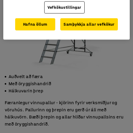
Vefkökustillingar
Hafna öllum
Samþykkja allar vefkökur
Auðvelt að færa
Með öryggishandrið
Hálkuvarin þrep
Færanlegur vinnupallur - kjörinn fyrir verksmiðjur og
vöruhús. Pallurinn og þrepin eru gerð úr áli með
hálkuvörn. Bæði þrepin og allar hliðar vinnupallsins eru
með öryggishandrið.