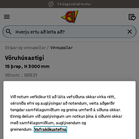
14 daga skilafrestur
Stigar og vinnupallar
Vinnupallar
Vöruhúsastigi
15 þrep, H 3000 mm
Vörunr.
:
90521
Við notum vefkökur til að láta vefsíðuna okkar virka rétt,
sérsníða efni og auglýsingar að notendum, veita aðgerðir
tengdar samfélagsmiðlum og greina umferð á síðuna okkar.
Einnig deilum við upplýsingum um notkun þína á síðunni okkar
með samfélagsmiðlum, auglýsendum og
greinendum.
Vafrakökustefna