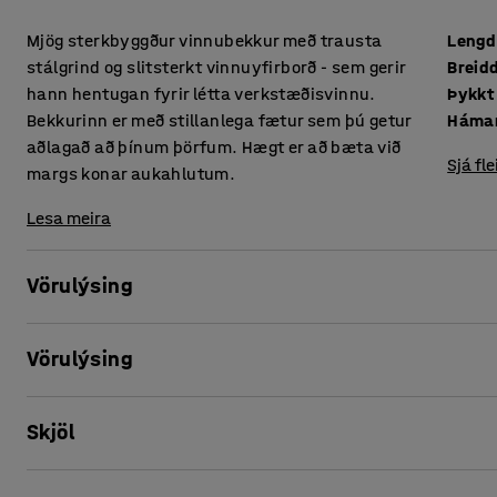
Mjög sterkbyggður vinnubekkur með trausta
Lengd
stálgrind og slitsterkt vinnuyfirborð - sem gerir
Breid
hann hentugan fyrir létta verkstæðisvinnu.
Bekkurinn er með stillanlega fætur sem þú getur
Háma
aðlagað að þínum þörfum. Hægt er að bæta við
Sjá fle
margs konar aukahlutum.
Lesa meira
Vörulýsing
Þessi vinnubekkur er hannaður til að þola mikið álag vegna
Vörulýsing
mikið úrval af fylgihlutum í boði er auðvelt að aðlaga vi
Lengd
:
2500
mm
Vinnubekkurinn er með sterka borðplötu úr masóníti, sem g
Skjöl
Breidd
:
760
mm
flest verkefni auk þess að þola létt högg. Stöðug stálundir
Þykkt borðplötu
:
40
mm
vinnubekkinn hentugan fyrir krefjandi umhverfi.
Hámarkshæð
:
1000
mm
Prenta þessa blaðsíðu