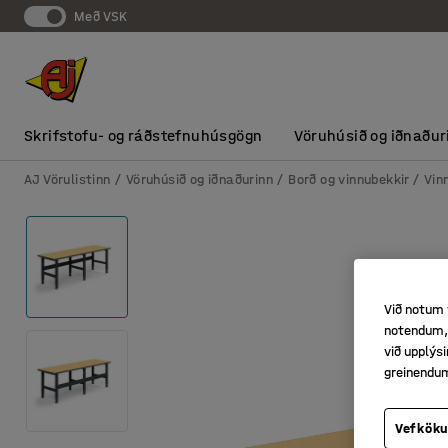
Með VSK
Skrifstofu- og ráðstefnuhúsgögn
Vöruhúsið og iðnaður
AJ Vörulistinn
Vöruhúsið og iðnaðurinn
Borð og vinnubekkir
Vin
Við notum 
notendum, 
við upplý
greinendu
Vefköku