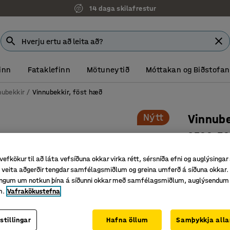
14 daga skilafrestur
inn
Fataklefinn
Mötuneytið
Móttakan og Biðstofan
nubekkir
Vinnubekkir, föst hæð
Nýtt
Vinnub
2500x760
Vörunr.
:
22
vefkökur til að láta vefsíðuna okkar virka rétt, sérsníða efni og auglýsingar
veita aðgerðir tengdar samfélagsmiðlum og greina umferð á síðuna okkar. 
Hentar v
singum um notkun þína á síðunni okkar með samfélagsmiðlum, auglýsendum
Hentar be
m.
Vafrakökustefna
Mikið úrv
Efni borðplö
stillingar
Hafna öllum
Samþykkja alla