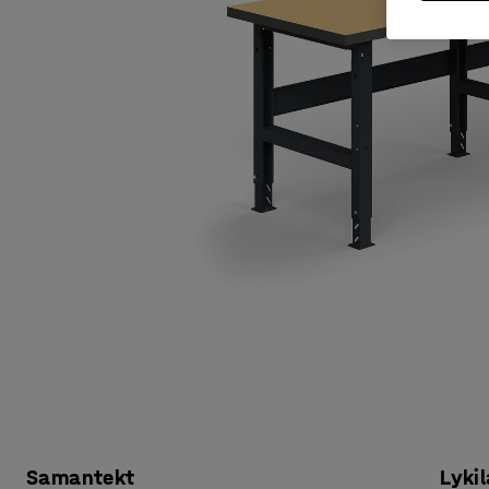
Samantekt
Lykil