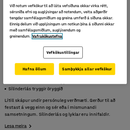
Við notum vefkökur til að láta vefsíðuna okkar virka rétt,
sérsníða efni og auglýsingar að notendum, veita aðgerðir
tengdar samfélagsmiðlum og greina umferð á síðuna okkar.
Einnig deilum við upplýsingum um notkun þína á síðunni okkar
með samfélagsmiðlum, auglýsendum og
greinendum.
Vafrakökustefna
Vefkökustillingar
Hafna öllum
Samþykkja allar vefkökur
Góð geymsla fyrir smærri verðmæti
Gerður til að festast á vegg
Sílinderlás tryggir öryggið
Lítill skápur undir persónuleg verðmæti. Gerður til að
festast á vegg einn og sér eða í mismunandi
samsetningum. Sílinderlás og lyklar eru innifaldir.
Lesa meira