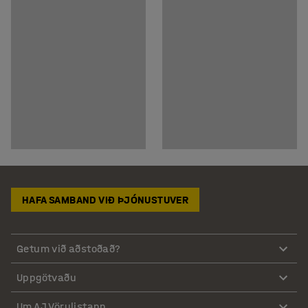
HAFA SAMBAND VIÐ ÞJÓNUSTUVER
Getum við aðstoðað?
Uppgötvaðu
Um AJ Vörulistann