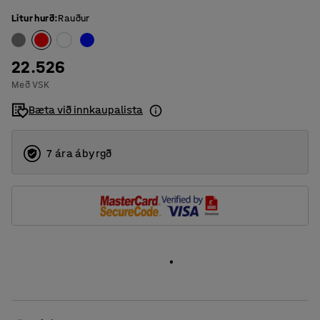
Litur hurð
:
Rauður
22.526
Með VSK
Bæta við innkaupalista
7 ára ábyrgð