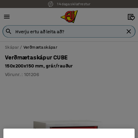
14 daga skilafrestur
7 ára ábyrgð
Skápar
Verðmætaskápar
Verðmætaskápur CUBE
150x200x150 mm, grár/rauður
Vörunr.
:
101206