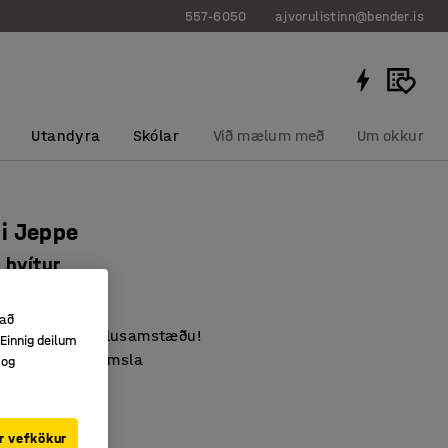
557-6050
ajvorulistinn@bender.is
Utandyra
Skólar
Við mælum með
Um okkur
i Jeppe
 hvítur
0737
 að
pp einstaka hillusamstæðu!
Einnig deilum
eða tvíhliða geymsla
 og
ð aðlaga
r vefkökur