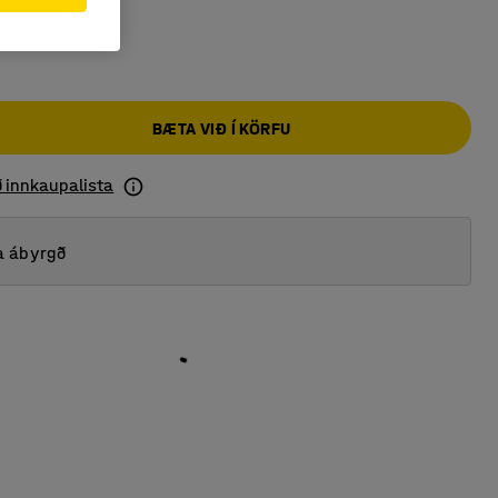
BÆTA VIÐ Í KÖRFU
ð innkaupalista
a ábyrgð