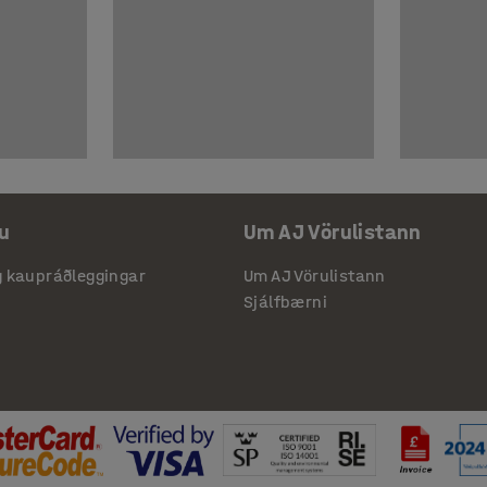
u
Um AJ Vörulistann
g kaupráðleggingar
Um AJ Vörulistann
Sjálfbærni