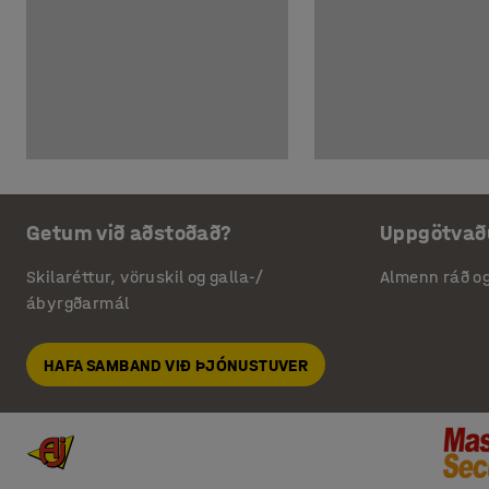
Getum við aðstoðað?
Uppgötvað
Skilaréttur, vöruskil og galla-/
Almenn ráð o
ábyrgðarmál
HAFA SAMBAND VIÐ ÞJÓNUSTUVER