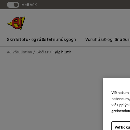
Með VSK
Skrifstofu- og ráðstefnuhúsgögn
Vöruhúsið og iðnaður
AJ Vörulistinn
Skólar
Fylgihlutir
Við notum 
notendum, 
við upplý
greinendu
Vefköku