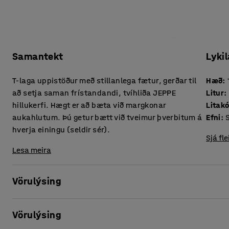
Samantekt
Lykil
T-laga uppistöður með stillanlega fætur, gerðar til
Hæð
:
að setja saman frístandandi, tvíhliða JEPPE
Litur
:
hillukerfi. Hægt er að bæta við margkonar
Litakó
aukahlutum. Þú getur bætt við tveimur þverbitum á
Efni
:
hverja einingu (seldir sér).
Sjá fle
Lesa meira
Vörulýsing
JEPPE er sveigjanleg og stækkanleg vörulína fyrir fataklefa
Vörulýsing
allt sem þú þarft til þess að innrétta skilvirkan og vel út
fleiri T-ramma geturðu byggt upp sérsniðna, frístandand