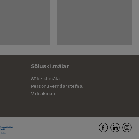
Söluskilmálar
Söluskilmálar
Persónuverndarstefna
Vafrakökur