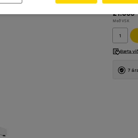
21.603
Með VSK
Bæta vi
7 ár