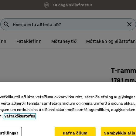
14 daga skilafrestur
inn
Fataklefinn
Mötuneytið
Móttakan og Biðstofan
T-ramm
1781 mm,
Vörunr.
:
37
vefkökur til að láta vefsíðuna okkar virka rétt, sérsníða efni og auglýsingar
Byggðu u
veita aðgerðir tengdar samfélagsmiðlum og greina umferð á síðuna okkar. 
Einhliða 
singum um notkun þína á síðunni okkar með samfélagsmiðlum, auglýsendum
m.
Vafrakökustefna
Auðvelt a
Litur
:
Hvítur
stillingar
Hafna öllum
Samþykkja alla